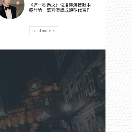
《這一秒過火》張凌赫演技掀兩
極討論 慕容清嶧成轉型代表作
Load more