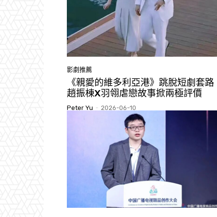
影劇推薦
《親愛的維多利亞港》跳脫短劇套
趙振棟X羽翎虐戀故事掀兩極評價
Peter Yu
-
2026-06-10