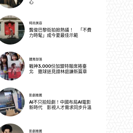
心
時尚美容
龔俊巴黎街拍掀熱議！ 「不費
力時髦」成今夏最佳示範
體育部落
戰神3,000份加盟特報席捲臺
北 邀球迷見證林庭謙新篇章
影劇推薦
AI不只拍短劇！中國布局AI電影
新時代 影視人才需求同步升溫
影劇推薦