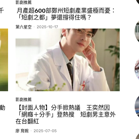
影劇推薦
千
月產超600部鄭州短劇產業盛極而憂：
「短劇之都」夢還撐得住嗎？
第六星空
-
2025-10-17
影劇推薦
動
【封面人物】分手掀熱議 王奕然因
「網癮＋分手」登熱搜 短劇男主意外
在台翻紅
廖 育婉
-
2025-07-05