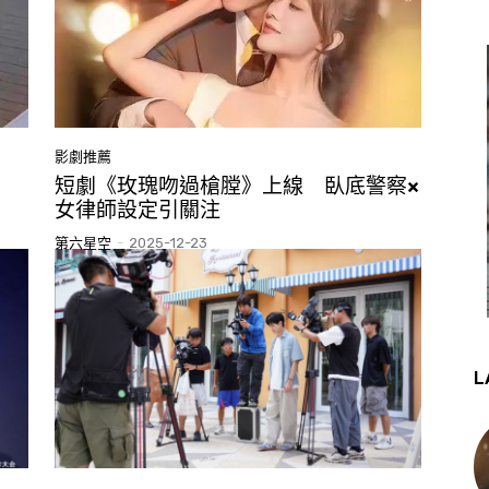
影劇推薦
路
短劇《玫瑰吻過槍膛》上線 臥底警察×
女律師設定引關注
第六星空
-
2025-12-23
L