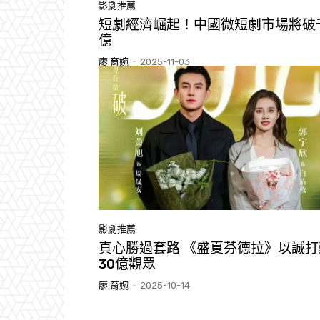
影劇推薦
短劇經濟崛起！中國微短劇市場將破
億
廖 育婉
-
2025-11-03
影劇推薦
真心勝過套路 《盛夏芬德拉》以誠打
30億觀眾
廖 育婉
-
2025-10-14