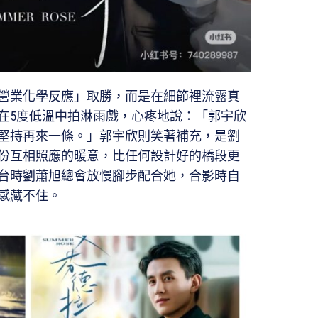
營業化學反應」取勝，而是在細節裡流露真
在5度低溫中拍淋雨戲，心疼地說：「郭宇欣
堅持再來一條。」郭宇欣則笑著補充，是劉
份互相照應的暖意，比任何設計好的橋段更
台時劉蕭旭總會放慢腳步配合她，合影時自
感藏不住。