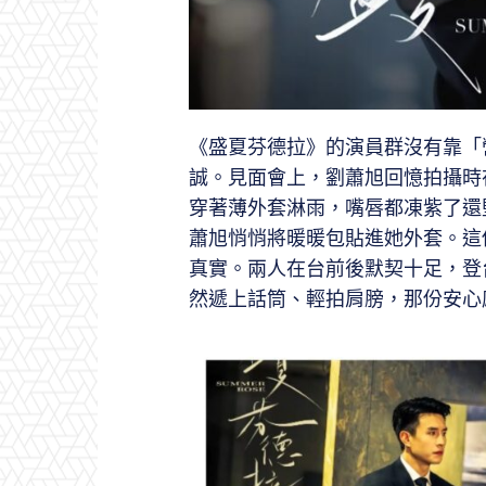
《盛夏芬德拉》的演員群沒有靠「
誠。見面會上，劉蕭旭回憶拍攝時
穿著薄外套淋雨，嘴唇都凍紫了還
蕭旭悄悄將暖暖包貼進她外套。這
真實。兩人在台前後默契十足，登
然遞上話筒、輕拍肩膀，那份安心