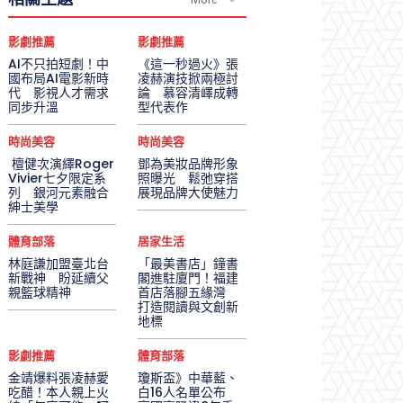
影劇推薦
影劇推薦
AI不只拍短劇！中
《這一秒過火》張
國布局AI電影新時
凌赫演技掀兩極討
代 影視人才需求
論 慕容清嶧成轉
同步升溫
型代表作
時尚美容
時尚美容
檀健次演繹Roger
鄧為美妝品牌形象
Vivier七夕限定系
照曝光 鬆弛穿搭
列 銀河元素融合
展現品牌大使魅力
紳士美學
體育部落
居家生活
林庭謙加盟臺北台
「最美書店」鐘書
新戰神 盼延續父
閣進駐廈門！福建
親籃球精神
首店落腳五緣灣
打造閱讀與文創新
地標
影劇推薦
體育部落
金靖爆料張凌赫愛
瓊斯盃》中華藍、
吃醋！本人親上火
白16人名單公布