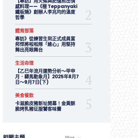
【專訪】用火候與記憶煎出情
感料理——《極 Teppanyaki
鐵板燒》創辦人李兆均的溫度
哲學
體育部落
專訪》從練習生到正式成員富
邦悍將啦啦隊「維心」用堅持
舞出亮眼舞台
生活命理
【乙巳年流月運勢分析～甲申
月．驛馬動象月】2025年8月7
日～9月7日(下)
美食餐飲
卡滋脆皮豬新址開幕！金黃酥
脆烤乳豬征服饕客味蕾
相關主題
More