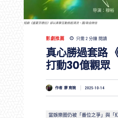
短劇《盛夏芬德拉》卻以真摯互動掀起清流。圖/取自微信
影劇推薦
只需 2
分鐘
閱讀
真心勝過套路 
打動30億觀眾
作者
廖 育婉
2025-10-14
當娛樂圈仍被「番位之爭」與「