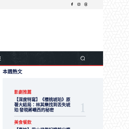
技
本週熱文
影劇推薦
【深度特寫】《櫻桃琥珀》原
著大結局：林其樂找到丟失琥
珀 發現蔣嶠西的秘密
美食餐飲