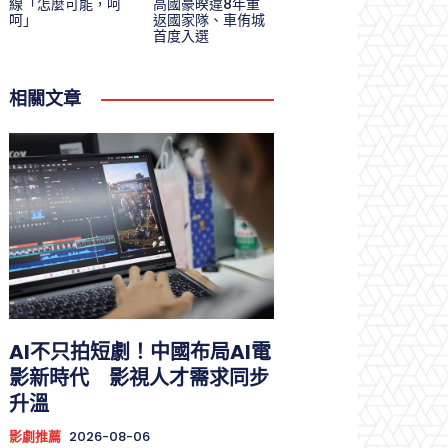
線「怎麼可能，呵
高國豪暌違8年重
呵」
返國家隊、車侑城
首度入選
相關文章
AI不只拍短劇！中國布局AI電
影新時代 影視人才需求同步
升溫
影劇推薦
2026-08-06