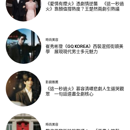
《愛情有煙火》憑劇情逆襲 《這一秒過
火》靠顏值撐熱度？王楚然兩劇引熱議
時尚美容
崔秀彬登《GQ KOREA》西裝混搭街頭美
學 展現現代男士多元魅力
影劇推薦
《這一秒過火》慕容清嶧悲劇人生逼哭觀
眾 一句話道盡全劇核心
時尚美容