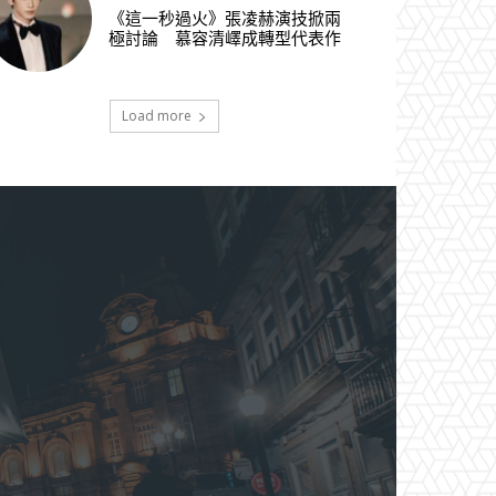
《這一秒過火》張凌赫演技掀兩
極討論 慕容清嶧成轉型代表作
Load more