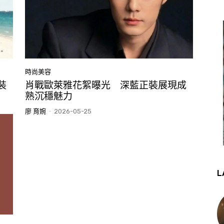
時尚美容
裝
肖戰歐萊雅花絮曝光 深藍正裝展現成
熟沉穩魅力
廖 育婉
-
2026-05-25
L