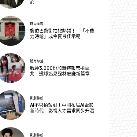
心
時尚美容
龔俊巴黎街拍掀熱議！ 「不費
力時髦」成今夏最佳示範
體育部落
戰神3,000份加盟特報席捲臺
北 邀球迷見證林庭謙新篇章
影劇推薦
AI不只拍短劇！中國布局AI電影
新時代 影視人才需求同步升溫
影劇推薦