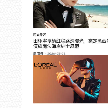
時尚美容
田栩寧戛納紅毯路透曝光 高定黑西
演繹南法海岸紳士風範
廖 育婉
-
2026-05-26