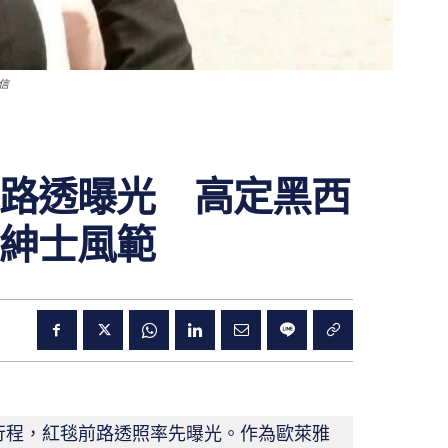
信
路透曝光 高定黑西
紳士風範
行程，紅毯前路透照率先曝光。作為歐萊雅