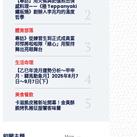
【專訪】用火候與記憶煎出情
感料理——《極 Teppanyaki
鐵板燒》創辦人李兆均的溫度
哲學
體育部落
專訪》從練習生到正式成員富
邦悍將啦啦隊「維心」用堅持
舞出亮眼舞台
生活命理
【乙巳年流月運勢分析～甲申
月．驛馬動象月】2025年8月7
日～9月7日(下)
美食餐飲
卡滋脆皮豬新址開幕！金黃酥
脆烤乳豬征服饕客味蕾
相關主題
More