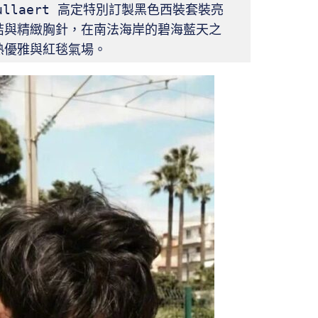
ullaert 高定特別訂製黑色西裝套裝亮
結與精緻胸針，在南法海岸的碧海藍天之
熟優雅與紅毯氣場。