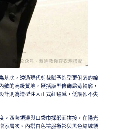
為基底，透過現代剪裁賦予造型更俐落的線
內斂的高級質地，挺括版型修飾肩背輪廓，
設計則為造型注入正式紅毯感，低調卻不失
度。西裝領邊與口袋巾採緞面拼接，在陽光
增添層次。內搭白色禮服襯衫與黑色絲絨領