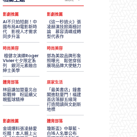
影劇推薦
影劇推薦
AI不只拍短劇！中
《這一秒過火》張
國布局AI電影新時
凌赫演技掀兩極討
代 影視人才需求
論 慕容清嶧成轉
同步升溫
型代表作
時尚美容
時尚美容
檀健次演繹Roger
鄧為美妝品牌形象
Vivier七夕限定系
照曝光 鬆弛穿搭
列 銀河元素融合
展現品牌大使魅力
紳士美學
體育部落
居家生活
林庭謙加盟臺北台
「最美書店」鐘書
新戰神 盼延續父
閣進駐廈門！福建
親籃球精神
首店落腳五緣灣
打造閱讀與文創新
地標
影劇推薦
體育部落
金靖爆料張凌赫愛
瓊斯盃》中華藍、
吃醋！本人親上火
白16人名單公布