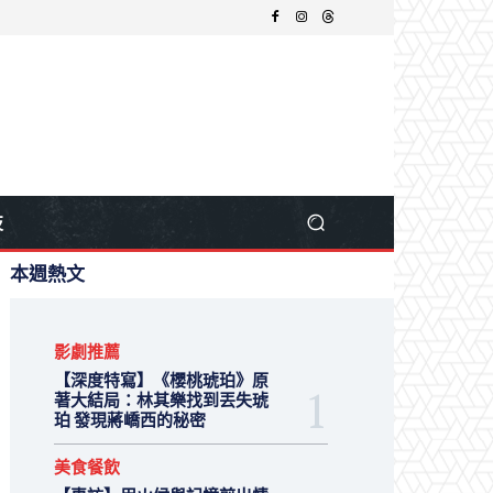
技
本週熱文
影劇推薦
【深度特寫】《櫻桃琥珀》原
著大結局：林其樂找到丟失琥
珀 發現蔣嶠西的秘密
美食餐飲