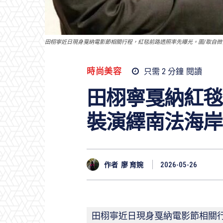
田栩寧近日現身戛納電影節相關行程，紅毯前路透照率先曝光。圖/取自微
時尚美容
只需 2
分鐘
閱讀
田栩寧戛納紅毯
裝演繹南法海岸
作者
廖 育婉
2026-05-26
田栩寧近日現身戛納電影節相關