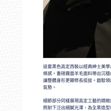
這套黑色高定西裝以經典紳士美學
條感。重磅霧面羊毛面料帶出沉穩
讓整體身形更顯修長挺拔。戧駁領
氣勢。
細節部分同樣展現高定工藝的精緻
照射下泛出細膩光澤，為全黑造型