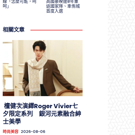
線「怎麼可能，呵
高國豪暌違8年重
呵」
返國家隊、車侑城
首度入選
相關文章
檀健次演繹Roger Vivier七
夕限定系列 銀河元素融合紳
士美學
時尚美容
2026-08-06