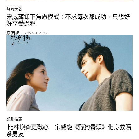
時尚美容
宋威龍卸下焦慮模式：不求每次都成功，只想好
好享受過程
廖 育婉
-
2026-02-02
影劇推薦
比林嶼森更戳心 宋威龍《野狗骨頭》化身救贖
系男友