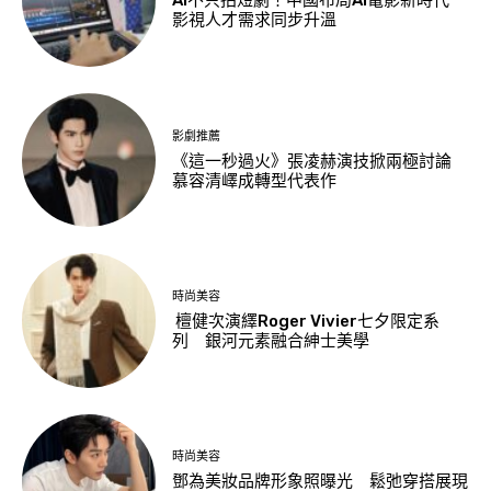
AI不只拍短劇！中國布局AI電影新時代
影視人才需求同步升溫
影劇推薦
《這一秒過火》張凌赫演技掀兩極討論
慕容清嶧成轉型代表作
時尚美容
檀健次演繹Roger Vivier七夕限定系
列 銀河元素融合紳士美學
時尚美容
鄧為美妝品牌形象照曝光 鬆弛穿搭展現