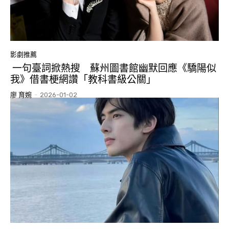
影劇推薦
一句臺詞掀熱搜 蘇州圖書館幽默回應《驕陽似
我》借書梗網讚「教科書級公關」
廖 育婉
-
2026-01-02