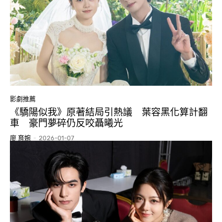
影劇推薦
《驕陽似我》原著結局引熱議 葉容黑化算計翻
車 豪門夢碎仍反咬聶曦光
廖 育婉
-
2026-01-07