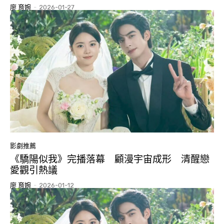
廖 育婉
-
2026-01-27
影劇推薦
《驕陽似我》完播落幕 顧漫宇宙成形 清醒戀
愛觀引熱議
廖 育婉
-
2026-01-12