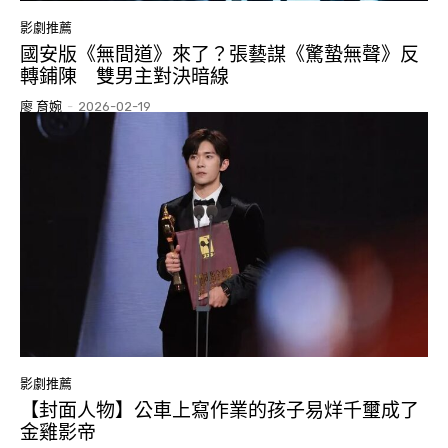
影劇推薦
國安版《無間道》來了？張藝謀《驚蟄無聲》反
轉鋪陳 雙男主對決暗線
廖 育婉
-
2026-02-19
影劇推薦
【封面人物】公車上寫作業的孩子易烊千璽成了
金雞影帝