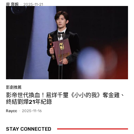
廖 育婉
-
2025-11-21
影劇推薦
影帝世代換血！易烊千璽《小小的我》奪金雞、
終結劉燁21年紀錄
Raycc
-
2025-11-16
STAY CONNECTED