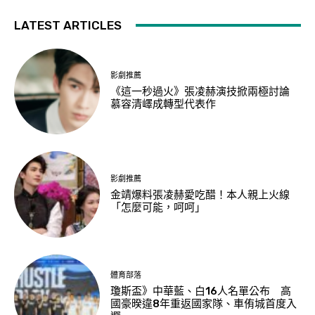
LATEST ARTICLES
影劇推薦
《這一秒過火》張凌赫演技掀兩極討論
慕容清嶧成轉型代表作
影劇推薦
金靖爆料張凌赫愛吃醋！本人親上火線
「怎麼可能，呵呵」
體育部落
瓊斯盃》中華藍、白16人名單公布 高
國豪暌違8年重返國家隊、車侑城首度入