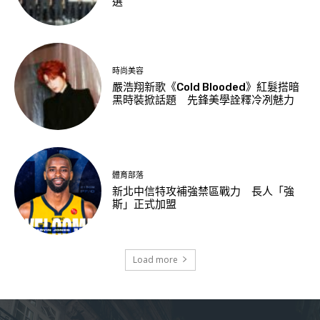
選
時尚美容
嚴浩翔新歌《Cold Blooded》紅髮搭暗
黑時裝掀話題 先鋒美學詮釋冷冽魅力
體育部落
新北中信特攻補強禁區戰力 長人「強
斯」正式加盟
Load more