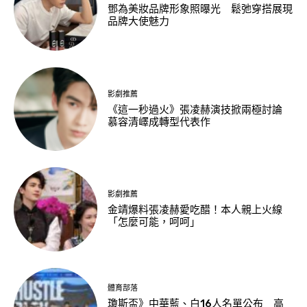
鄧為美妝品牌形象照曝光 鬆弛穿搭展現
品牌大使魅力
影劇推薦
《這一秒過火》張凌赫演技掀兩極討論
慕容清嶧成轉型代表作
影劇推薦
金靖爆料張凌赫愛吃醋！本人親上火線
「怎麼可能，呵呵」
體育部落
瓊斯盃》中華藍、白16人名單公布 高