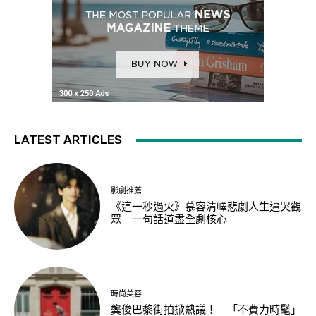
LATEST ARTICLES
影劇推薦
《這一秒過火》慕容清嶧悲劇人生逼哭觀
眾 一句話道盡全劇核心
時尚美容
龔俊巴黎街拍掀熱議！ 「不費力時髦」