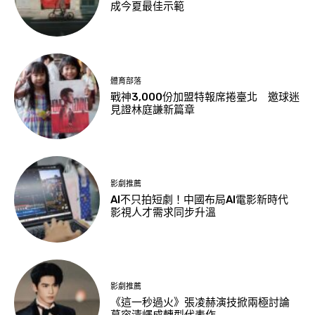
成今夏最佳示範
體育部落
戰神3,000份加盟特報席捲臺北 邀球迷
見證林庭謙新篇章
影劇推薦
AI不只拍短劇！中國布局AI電影新時代
影視人才需求同步升溫
影劇推薦
《這一秒過火》張凌赫演技掀兩極討論