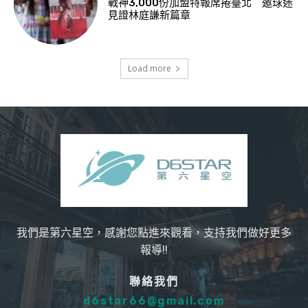
戰神3,000份加盟特報席捲臺北 邀球迷
見證林庭謙新篇章
Load more
我們是第六星空，感謝您點進來觀看，支持我們做好更多
報導!!
聯絡我們
d6star66@gmail.com