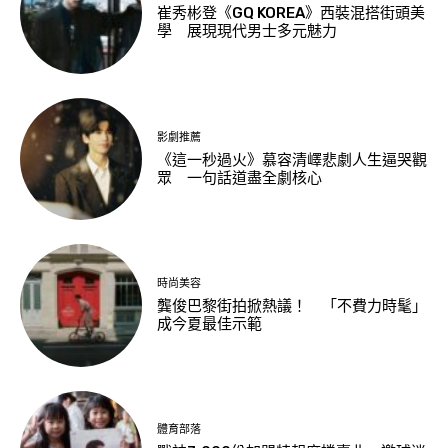
崔秀彬登《GQ KOREA》西裝混搭街頭美
學 展現現代男士多元魅力
影劇推薦
《這一秒過火》慕容清嶧悲劇人生逼哭觀
眾 一句話道盡全劇核心
時尚美容
龔俊巴黎街拍掀熱議！ 「不費力時髦」
成今夏最佳示範
體育部落