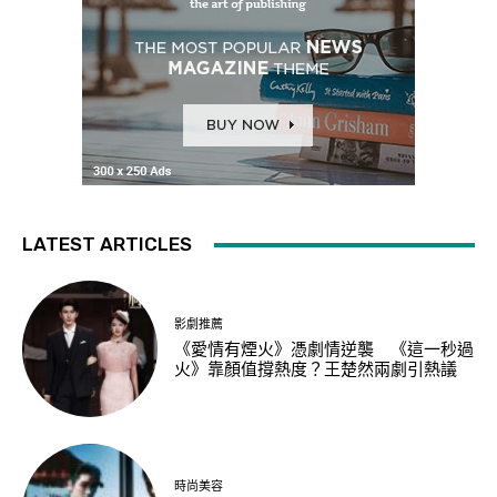
LATEST ARTICLES
影劇推薦
《愛情有煙火》憑劇情逆襲 《這一秒過
火》靠顏值撐熱度？王楚然兩劇引熱議
時尚美容