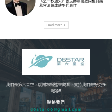
《這一秒過火》張凌赫演技掀兩極討論
慕容清嶧成轉型代表作
Load more
我們是第六星空，感謝您點進來觀看，支持我們做好更多
報導!!
聯絡我們
d6star66@gmail.com