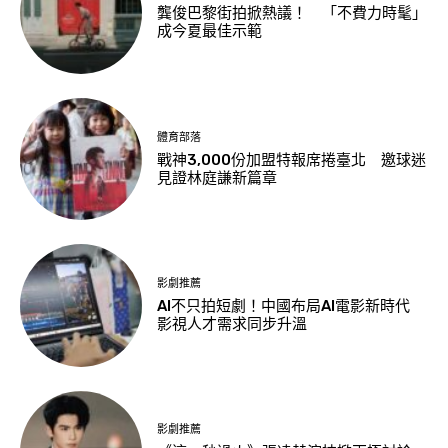
龔俊巴黎街拍掀熱議！ 「不費力時髦」
成今夏最佳示範
體育部落
戰神3,000份加盟特報席捲臺北 邀球迷
見證林庭謙新篇章
影劇推薦
AI不只拍短劇！中國布局AI電影新時代
影視人才需求同步升溫
影劇推薦