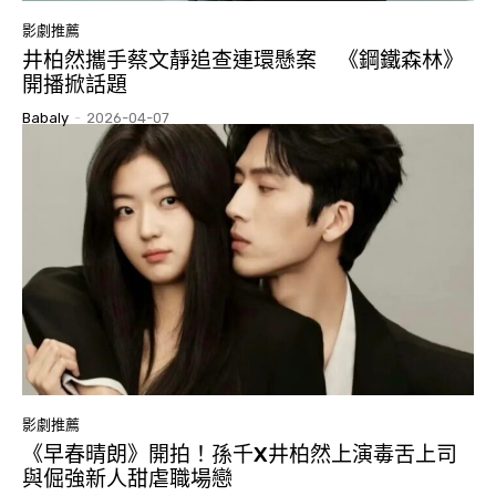
影劇推薦
井柏然攜手蔡文靜追查連環懸案 《鋼鐵森林》
開播掀話題
Babaly
-
2026-04-07
影劇推薦
《早春晴朗》開拍！孫千X井柏然上演毒舌上司
與倔強新人甜虐職場戀