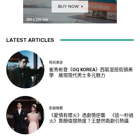
LATEST ARTICLES
時尚美容
崔秀彬登《GQ KOREA》西裝混搭街頭美
學 展現現代男士多元魅力
影劇推薦
《愛情有煙火》憑劇情逆襲 《這一秒過
火》靠顏值撐熱度？王楚然兩劇引熱議