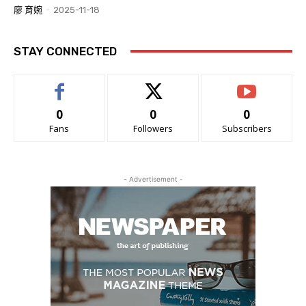
廖 育婉
-
2025-11-18
STAY CONNECTED
0
0
0
Fans
Followers
Subscribers
- Advertisement -