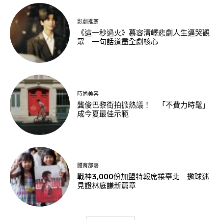
影劇推薦
《這一秒過火》慕容清嶧悲劇人生逼哭觀
眾 一句話道盡全劇核心
時尚美容
龔俊巴黎街拍掀熱議！ 「不費力時髦」
成今夏最佳示範
體育部落
戰神3,000份加盟特報席捲臺北 邀球迷
見證林庭謙新篇章