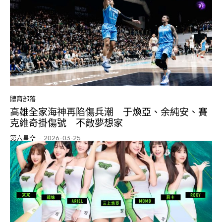
體育部落
高雄全家海神再陷傷兵潮 于煥亞、余純安、賽
克維奇掛傷號 不敵夢想家
第六星空
-
2026-03-25