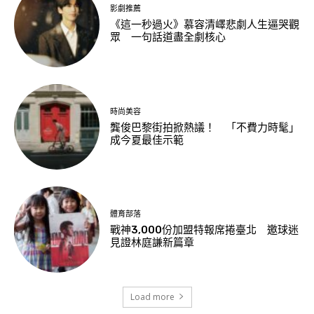
影劇推薦
《這一秒過火》慕容清嶧悲劇人生逼哭觀
眾 一句話道盡全劇核心
時尚美容
龔俊巴黎街拍掀熱議！ 「不費力時髦」
成今夏最佳示範
體育部落
戰神3,000份加盟特報席捲臺北 邀球迷
見證林庭謙新篇章
Load more