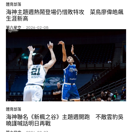
體育部落
海神主題週熱鬧登場仍惜敗特攻 菜鳥廖偉皓飆
生涯新高
第六星空
-
2026-02-08
體育部落
海神聯名《新楓之谷》主題週開跑 不敵雲豹吳
曉謹喊話明日再戰