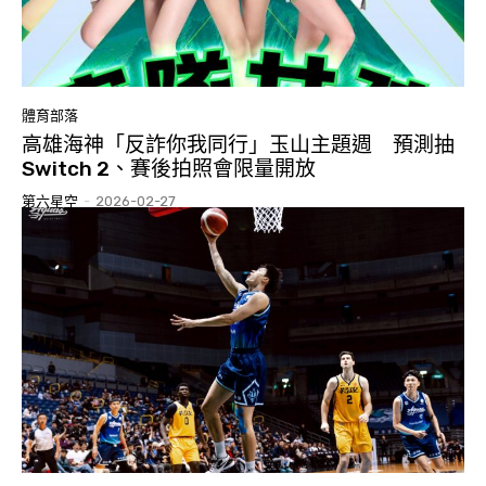
體育部落
高雄海神「反詐你我同行」玉山主題週 預測抽
Switch 2、賽後拍照會限量開放
第六星空
-
2026-02-27