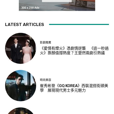
LATEST ARTICLES
影劇推薦
《愛情有煙火》憑劇情逆襲 《這一秒過
火》靠顏值撐熱度？王楚然兩劇引熱議
時尚美容
崔秀彬登《GQ KOREA》西裝混搭街頭美
學 展現現代男士多元魅力