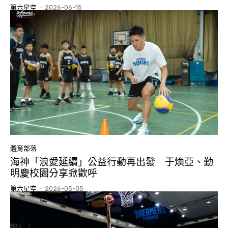
第六星空
-
2026-06-15
體育部落
海神「浪愛延續」公益行動再出發 于煥亞、勤
明慶校園分享掀歡呼
第六星空
-
2026-05-05