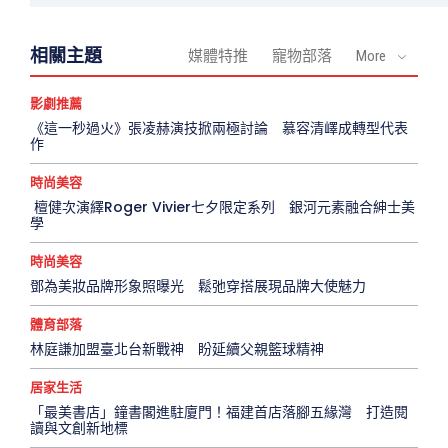
相關主題
媒體特推
寵物部落
More
影劇推薦
《這一秒過火》張凌赫演技掀兩極討論 慕容清嶧成轉型代表
作
時尚美容
檀健次演繹Roger Vivier七夕限定系列 銀河元素融合紳士美
學
時尚美容
鄧為美妝品牌形象照曝光 鬆弛穿搭展現品牌大使魅力
體育部落
林庭謙加盟臺北台新戰神 盼延續父親籃球精神
居家生活
「最美書店」鐘書閣進駐廈門！福建首店落腳五緣灣 打造閱
讀與文創新地標