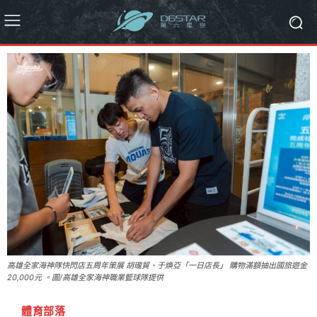
高雄全家海神隊快閃店五周年策展 胡瓏貿、于煥亞「一日店長」 購物滿額抽出國旅遊金
20,000元 。圖/高雄全家海神職業籃球隊提供
體育部落