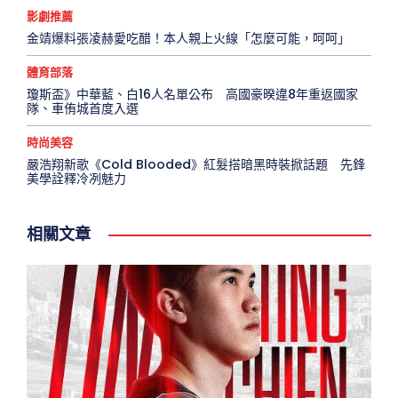
影劇推薦
金靖爆料張凌赫愛吃醋！本人親上火線「怎麼可能，呵呵」
體育部落
瓊斯盃》中華藍、白16人名單公布 高國豪暌違8年重返國家
隊、車侑城首度入選
時尚美容
嚴浩翔新歌《Cold Blooded》紅髮搭暗黑時裝掀話題 先鋒
美學詮釋冷冽魅力
相關文章