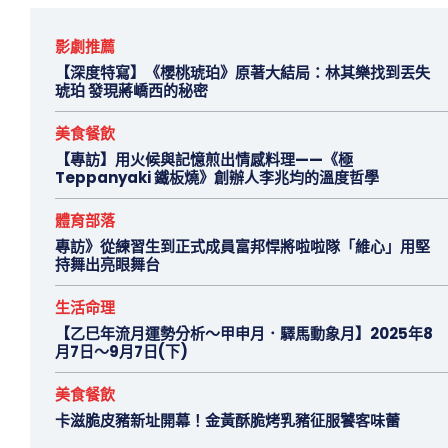
影劇推薦
【深度特寫】《櫻桃琥珀》原著大結局：林其樂找到丟失
琥珀 發現蔣嶠西的秘密
美食餐飲
【專訪】用火候與記憶煎出情感料理——《極
Teppanyaki 鐵板燒》創辦人李兆均的溫度哲學
體育部落
專訪》從練習生到正式成員富邦悍將啦啦隊「維心」用堅
持舞出亮眼舞台
生活命理
【乙巳年流月運勢分析～甲申月．驛馬動象月】2025年8
月7日～9月7日(下)
美食餐飲
卡滋脆皮豬新址開幕！金黃酥脆烤乳豬征服饕客味蕾