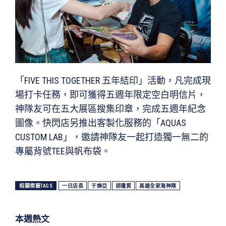
「FIVE THIS TOGETHER 五年結印」活動，凡完成現
場打卡任務，即可獲得五週年限定空白明信片，
神隊友可在五大展區搜集印章，完成五週年紀念
圖像。快閃店另推出客製化服務的「AQUAS
CUSTOM LAB」，邀請神隊友一起打造獨一無二的
專屬背號TEE與帆布袋。
相關標籤TAGS
一日店長
于煥亞
胡瓏貿
高雄全家海神隊
本週熱文