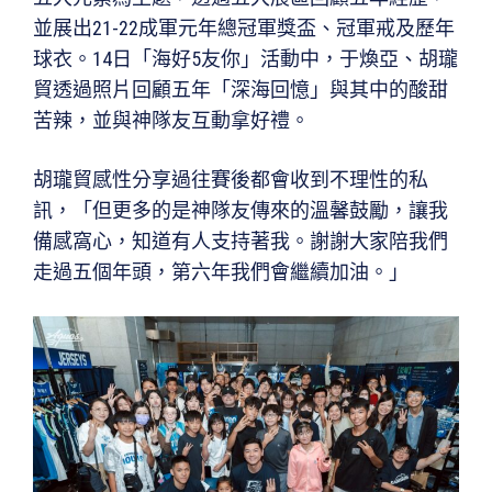
並展出21-22成軍元年總冠軍獎盃、冠軍戒及歷年
球衣。14日「海好5友你」活動中，于煥亞、胡瓏
貿透過照片回顧五年「深海回憶」與其中的酸甜
苦辣，並與神隊友互動拿好禮。
胡瓏貿感性分享過往賽後都會收到不理性的私
訊，「但更多的是神隊友傳來的溫馨鼓勵，讓我
備感窩心，知道有人支持著我。謝謝大家陪我們
走過五個年頭，第六年我們會繼續加油。」