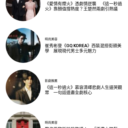
《愛情有煙火》憑劇情逆襲 《這一秒過
火》靠顏值撐熱度？王楚然兩劇引熱議
時尚美容
崔秀彬登《GQ KOREA》西裝混搭街頭美
學 展現現代男士多元魅力
影劇推薦
《這一秒過火》慕容清嶧悲劇人生逼哭觀
眾 一句話道盡全劇核心
時尚美容