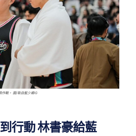
並肩作戰。 圖/取自藍少甫IG
到行動 林書豪給藍