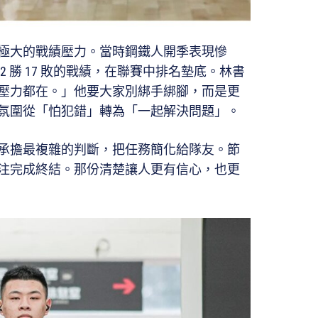
極大的戰績壓力。當時鋼鐵人開季表現慘
 勝 17 敗的戰績，在聯賽中排名墊底。林書
壓力都在。」他要大家別綁手綁腳，而是更
氛圍從「怕犯錯」轉為「一起解決問題」。
承擔最複雜的判斷，把任務簡化給隊友。節
注完成終結。那份清楚讓人更有信心，也更