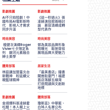
影劇推薦
影劇推薦
AI不只拍短劇！中
《這一秒過火》張
國布局AI電影新時
凌赫演技掀兩極討
代 影視人才需求
論 慕容清嶧成轉
同步升溫
型代表作
時尚美容
時尚美容
檀健次演繹Roger
鄧為美妝品牌形象
Vivier七夕限定系
照曝光 鬆弛穿搭
列 銀河元素融合
展現品牌大使魅力
紳士美學
體育部落
居家生活
林庭謙加盟臺北台
「最美書店」鐘書
新戰神 盼延續父
閣進駐廈門！福建
親籃球精神
首店落腳五緣灣
打造閱讀與文創新
地標
影劇推薦
體育部落
金靖爆料張凌赫愛
瓊斯盃》中華藍、
吃醋！本人親上火
白16人名單公布