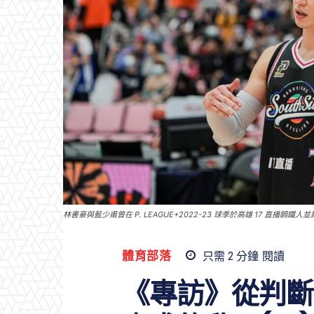
林書豪與藍少甫曾在 P. LEAGUE+2022-23 球季於高雄 17 直播鋼鐵人
體育部落
只需 2
分鐘
閱讀
《專訪》從判斷