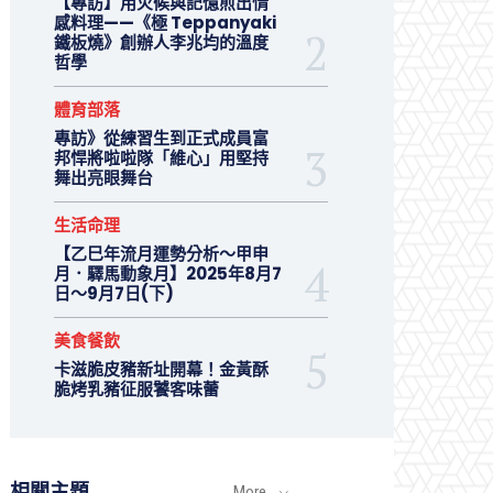
【專訪】用火候與記憶煎出情
感料理——《極 Teppanyaki
鐵板燒》創辦人李兆均的溫度
哲學
體育部落
專訪》從練習生到正式成員富
邦悍將啦啦隊「維心」用堅持
舞出亮眼舞台
生活命理
【乙巳年流月運勢分析～甲申
月．驛馬動象月】2025年8月7
日～9月7日(下)
美食餐飲
卡滋脆皮豬新址開幕！金黃酥
脆烤乳豬征服饕客味蕾
相關主題
More