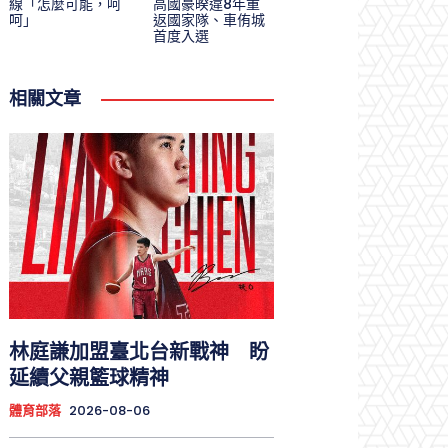
線「怎麼可能，呵
高國豪暌違8年重
呵」
返國家隊、車侑城
首度入選
相關文章
林庭謙加盟臺北台新戰神 盼
延續父親籃球精神
體育部落
2026-08-06