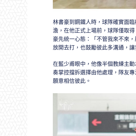
林書豪到鋼鐵人時，球隊確實面臨
澹，在他正式上場前，球隊僅取得 2
豪先統一心態：「不管我來不來，
放開去打，也鼓勵彼此多溝通，讓
在藍少甫眼中，他像半個教練主動
奏掌控擋拆選擇由他處理，隊友專
願意相信彼此。