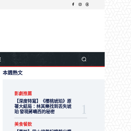
技
本週熱文
影劇推薦
【深度特寫】《櫻桃琥珀》原
著大結局：林其樂找到丟失琥
珀 發現蔣嶠西的秘密
美食餐飲