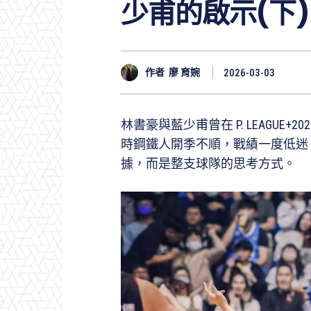
少甫的啟示(下)
作者
廖 育婉
2026-03-03
林書豪與藍少甫曾在 P. LEAGUE+2
時鋼鐵人開季不順，戰績一度低迷
據，而是整支球隊的思考方式。