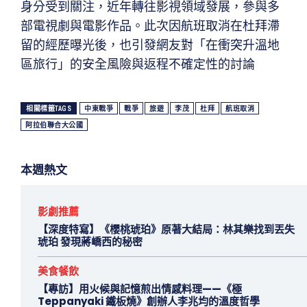
身分受到關注，近年轉往影視領域發展，參與多
部電視劇與電影作品。此次因航班取消在杜拜滯
留的經歷曝光後，也引發網友對「在衝突升溫地
區旅行」的安全風險與返程不確定性的討論
相關標籤TAGS
中東戰爭
戰爭
旅遊
李茂
杜拜
航班取消
阿拉伯聯合大公國
本週熱文
影劇推薦
【深度特寫】《櫻桃琥珀》原著大結局：林其樂找到丟失
琥珀 發現蔣嶠西的秘密
美食餐飲
【專訪】用火候與記憶煎出情感料理——《極
Teppanyaki 鐵板燒》創辦人李兆均的溫度哲學