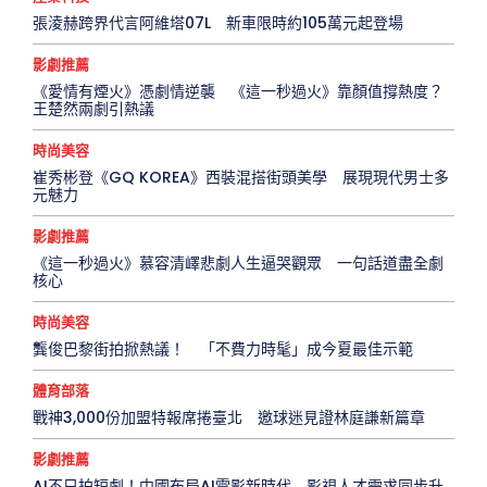
張淩赫跨界代言阿維塔07L 新車限時約105萬元起登場
影劇推薦
《愛情有煙火》憑劇情逆襲 《這一秒過火》靠顏值撐熱度？
王楚然兩劇引熱議
時尚美容
崔秀彬登《GQ KOREA》西裝混搭街頭美學 展現現代男士多
元魅力
影劇推薦
《這一秒過火》慕容清嶧悲劇人生逼哭觀眾 一句話道盡全劇
核心
時尚美容
龔俊巴黎街拍掀熱議！ 「不費力時髦」成今夏最佳示範
體育部落
戰神3,000份加盟特報席捲臺北 邀球迷見證林庭謙新篇章
影劇推薦
AI不只拍短劇！中國布局AI電影新時代 影視人才需求同步升