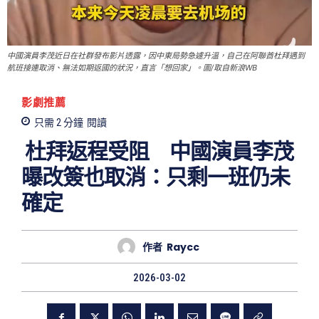
中國演員李茂近日在社群發布影片透露，因中東局勢急遽升溫，自己在阿聯酋杜拜遇到
航班接連取消、無法如期返國的狀況，直言「想回家」。圖/取自新浪WB
影劇推薦
只需 2
分鐘
閱讀
杜拜返程受阻 中國演員李茂
曝改簽也取消：只剩一班仍未
確定
作者
Raycc
2026-03-02