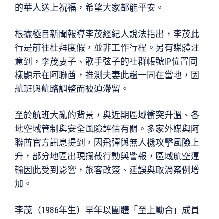
的華人送上祝福，希望大家都能平安。
根據極目新聞報導李茂經紀人說法指出，李茂此
行是前往杜拜度假，並非工作行程。另有媒體注
意到，李茂妻子、歌手弦子的社群帳號IP位置同
樣顯示在阿聯酋，推測夫妻此趟一同在當地，因
航班與航路調整而被迫滯留。
至於航班大亂的背景，與近期區域衝突升溫、各
地空域管制與安全風險評估有關。多家外媒與阿
聯酋官方訊息提到，因飛彈與無人機攻擊風險上
升，部分地區出現攔截行動與警報，區域航空運
輸因此受到影響，旅客改簽、延誤與取消案例增
加。
李茂（1986年生）早年以團體「至上勵合」成員