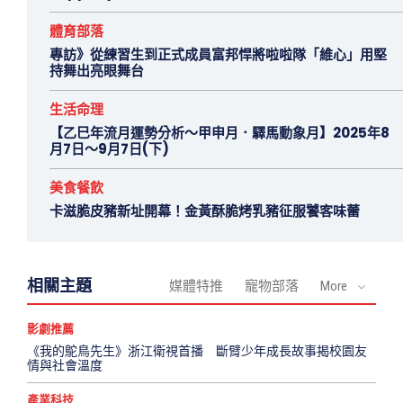
體育部落
專訪》從練習生到正式成員富邦悍將啦啦隊「維心」用堅
持舞出亮眼舞台
生活命理
【乙巳年流月運勢分析～甲申月．驛馬動象月】2025年8
月7日～9月7日(下)
美食餐飲
卡滋脆皮豬新址開幕！金黃酥脆烤乳豬征服饕客味蕾
相關主題
媒體特推
寵物部落
More
影劇推薦
《我的鴕鳥先生》浙江衛視首播 斷臂少年成長故事揭校園友
情與社會溫度
產業科技