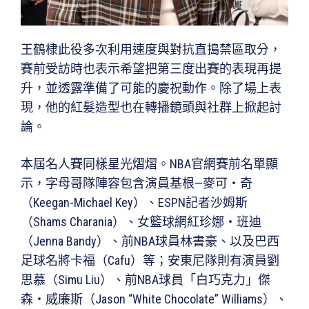
王鶴棣此役多次利用速度與對抗直搗禁區取分，
賽前受訪時也表示希望把第三度出賽的表現再提
升，並透露準備了可能的慶祝動作。除了場上表
現，他的紅髮造型也在轉播鏡頭與社群上掀起討
論。
本屆名人賽同樣星光熠熠。NBA官網賽前名單顯
示，字母哥隊陣容包含演員基根—麥可・奇
（Keegan-Michael Key）、ESPN記者沙姆斯
（Shams Charania）、女籃球網紅珍娜・班迪
（Jenna Bandy）、前NBA球員林書豪、以及巴西
足球名將卡福（Cafu）等；安東尼隊則有演員劉
思慕（Simu Liu）、前NBA球員「白巧克力」傑
森・威廉斯（Jason “White Chocolate” Williams）、