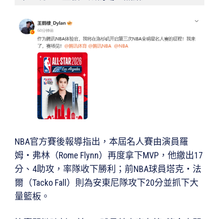
NBA官方賽後報導指出，本屆名人賽由演員羅
姆・弗林（Rome Flynn）再度拿下MVP，他繳出17
分、4助攻，率隊收下勝利；前NBA球員塔克・法
爾（Tacko Fall）則為安東尼隊攻下20分並抓下大
量籃板。