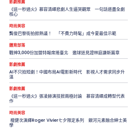
影劇推薦
《這一秒過火》慕容清嶧悲劇人生逼哭觀眾 一句話道盡全劇
核心
時尚美容
龔俊巴黎街拍掀熱議！ 「不費力時髦」成今夏最佳示範
體育部落
戰神3,000份加盟特報席捲臺北 邀球迷見證林庭謙新篇章
影劇推薦
AI不只拍短劇！中國布局AI電影新時代 影視人才需求同步升
溫
影劇推薦
《這一秒過火》張凌赫演技掀兩極討論 慕容清嶧成轉型代表
作
時尚美容
檀健次演繹Roger Vivier七夕限定系列 銀河元素融合紳士美
學