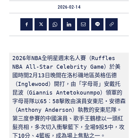
2026-02-14
2026年NBA全明星週末名人賽（Ruffles 
NBA All-Star Celebrity Game）於美
國時間2月13日晚間在洛杉磯地區英格伍德
（Inglewood）開打，由「字母哥」安戴托
昆波（Giannis Antetokounmpo）領軍的
字母哥隊以65：58擊敗由演員安東尼・安德森
（Anthony Anderson）執教的安東尼隊。
第三度參賽的中國演員、歌手王鶴棣以一頭紅
髮亮相，多次切入衝擊籃下，全場9投5中，攻
下10分、4籃板，成為場上焦點之一。