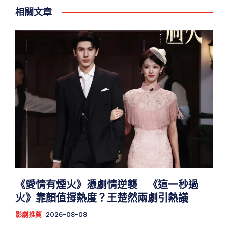
相關文章
《愛情有煙火》憑劇情逆襲 《這一秒過
火》靠顏值撐熱度？王楚然兩劇引熱議
影劇推薦
2026-08-08