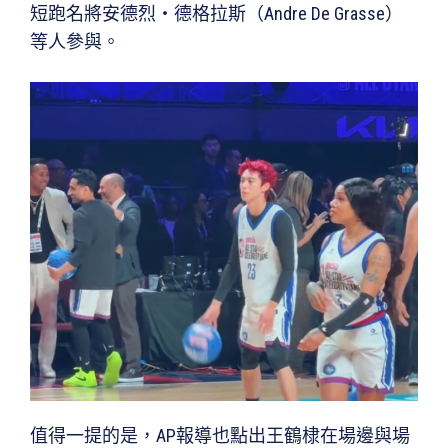
短跑名將安德烈・德格拉斯（Andre De Grasse）
等人參與。
值得一提的是，AP報導也點出王鶴棣在場邊與場