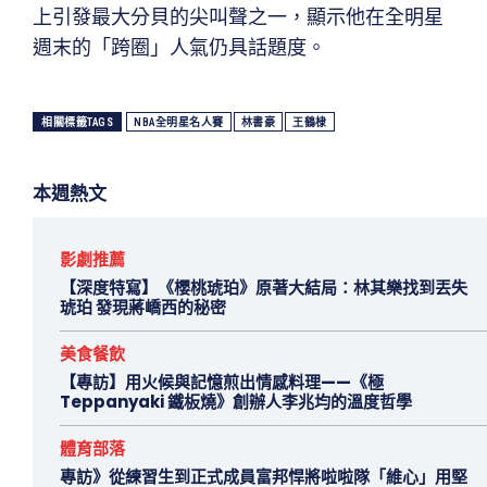
上引發最大分貝的尖叫聲之一，顯示他在全明星
週末的「跨圈」人氣仍具話題度。
相關標籤TAGS
NBA全明星名人賽
林書豪
王鶴棣
本週熱文
影劇推薦
【深度特寫】《櫻桃琥珀》原著大結局：林其樂找到丟失
琥珀 發現蔣嶠西的秘密
美食餐飲
【專訪】用火候與記憶煎出情感料理——《極
Teppanyaki 鐵板燒》創辦人李兆均的溫度哲學
體育部落
專訪》從練習生到正式成員富邦悍將啦啦隊「維心」用堅