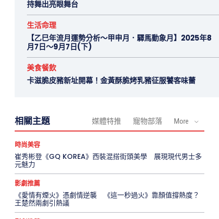
持舞出亮眼舞台
生活命理
【乙巳年流月運勢分析～甲申月．驛馬動象月】2025年8
月7日～9月7日(下)
美食餐飲
卡滋脆皮豬新址開幕！金黃酥脆烤乳豬征服饕客味蕾
相關主題
媒體特推
寵物部落
More
時尚美容
崔秀彬登《GQ KOREA》西裝混搭街頭美學 展現現代男士多
元魅力
影劇推薦
《愛情有煙火》憑劇情逆襲 《這一秒過火》靠顏值撐熱度？
王楚然兩劇引熱議