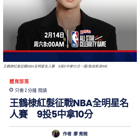
王鶴棣紅髮征戰NBA全明星名人賽 9投5中拿10分。圖/取自新浪WB
體育部落
只需 2
分鐘
閱讀
王鶴棣紅髮征戰NBA全明星名
人賽 9投5中拿10分
作者
廖 育婉