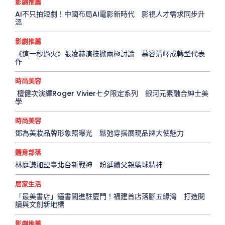
影劇推薦
AI不只拍短劇！中國布局AI電影新時代 影視人才需求同步升
溫
影劇推薦
《這一秒過火》張凌赫演技掀兩極討論 慕容清嶧成轉型代表
作
時尚美容
檀健次演繹Roger Vivier七夕限定系列 銀河元素融合紳士美
學
時尚美容
鄧為美妝品牌形象照曝光 鬆弛穿搭展現品牌大使魅力
體育部落
林庭謙加盟臺北台新戰神 盼延續父親籃球精神
居家生活
「最美書店」鐘書閣進駐廈門！福建首店落腳五緣灣 打造閱
讀與文創新地標
影劇推薦