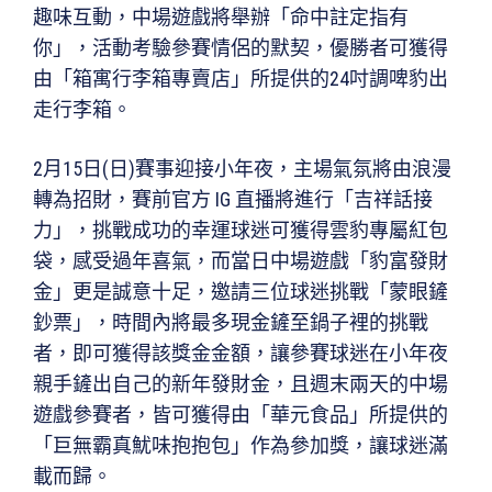
趣味互動，中場遊戲將舉辦「命中註定指有
你」，活動考驗參賽情侶的默契，優勝者可獲得
由「箱寓行李箱專賣店」所提供的24吋調啤豹出
走行李箱。
2月15日(日)賽事迎接小年夜，主場氣氛將由浪漫
轉為招財，賽前官方 IG 直播將進行「吉祥話接
力」，挑戰成功的幸運球迷可獲得雲豹專屬紅包
袋，感受過年喜氣，而當日中場遊戲「豹富發財
金」更是誠意十足，邀請三位球迷挑戰「蒙眼鏟
鈔票」，時間內將最多現金鏟至鍋子裡的挑戰
者，即可獲得該獎金金額，讓參賽球迷在小年夜
親手鏟出自己的新年發財金，且週末兩天的中場
遊戲參賽者，皆可獲得由「華元食品」所提供的
「巨無霸真魷味抱抱包」作為參加獎，讓球迷滿
載而歸。