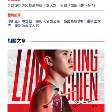
金靖爆料張凌赫愛吃醋！本人親上火線「怎麼可能，呵呵」
體育部落
瓊斯盃》中華藍、白16人名單公布 高國豪暌違8年重返國家
隊、車侑城首度入選
相關文章