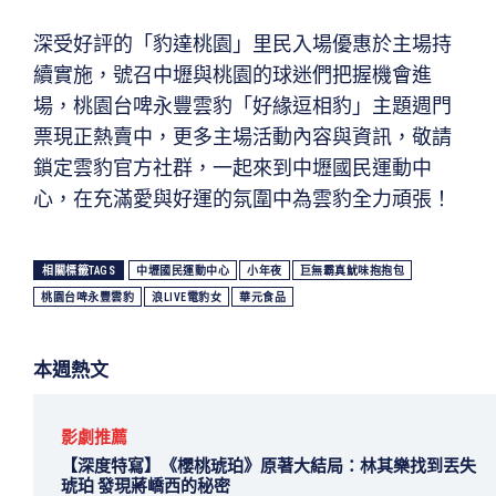
深受好評的「豹達桃園」里民入場優惠於主場持
續實施，號召中壢與桃園的球迷們把握機會進
場，桃園台啤永豐雲豹「好緣逗相豹」主題週門
票現正熱賣中，更多主場活動內容與資訊，敬請
鎖定雲豹官方社群，一起來到中壢國民運動中
心，在充滿愛與好運的氛圍中為雲豹全力頑張！
相關標籤TAGS
中壢國民運動中心
小年夜
巨無霸真魷味抱抱包
桃園台啤永豐雲豹
浪LIVE電豹女
華元食品
本週熱文
影劇推薦
【深度特寫】《櫻桃琥珀》原著大結局：林其樂找到丟失
琥珀 發現蔣嶠西的秘密