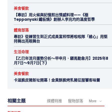
美食餐飲
【專訪】用火候與記憶煎出情感料理——《極
Teppanyaki 鐵板燒》創辦人李兆均的溫度哲學
體育部落
專訪》從練習生到正式成員富邦悍將啦啦隊「維心」用堅
持舞出亮眼舞台
生活命理
【乙巳年流月運勢分析～甲申月．驛馬動象月】2025年8
月7日～9月7日(下)
美食餐飲
卡滋脆皮豬新址開幕！金黃酥脆烤乳豬征服饕客味蕾
相關主題
媒體特推
寵物部落
More