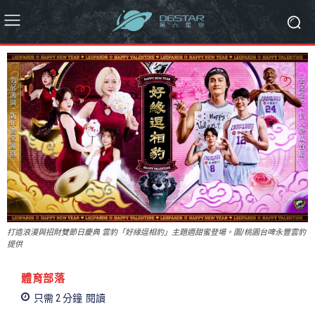
打造浪漫與招財雙節日慶典 雲豹「好緣逗相豹」主題週甜蜜登場。圖/桃園台啤永豐雲豹
提供
體育部落
只需 2
分鐘
閱讀