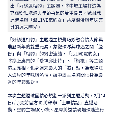
出「好緣逗相豹」主題週，將中壢主場打造為
充滿粉紅泡泡與年節喜氣的雙重慶典，號召球
迷進場與「浪LIVE電豹女」共度浪漫與年味兼
具的週末時光。
「好緣逗相豹」主題週主視覺巧妙融合情人節與
農曆新年的雙重元素，象徵球隊與球迷之間「緣
份」與「相豹」的緊密連結，「浪LIVE電豹女」
將換上應景的「愛神邱比特」、「旗袍」等主題
造型亮相，化身週末最大的「嬌」點，為現場注
入濃厚的年味與熱情，讓中壢主場瞬間化身為最
香的年節派對。
本次主題週球團精心規劃一系列主題活動，2月14
日(六)賽前官方 IG 將舉辦「土味情話」直播活
動，雲豹主場MC小祿、星岑將邀請現場球迷進行