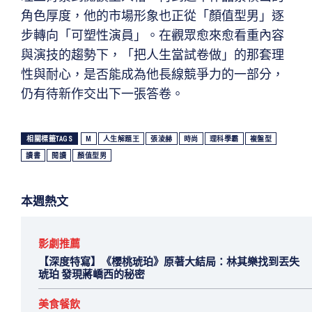
角色厚度，他的市場形象也正從「顏值型男」逐
步轉向「可塑性演員」。在觀眾愈來愈看重內容
與演技的趨勢下，「把人生當試卷做」的那套理
性與耐心，是否能成為他長線競爭力的一部分，
仍有待新作交出下一張答卷。
相關標籤TAGS
M
人生解題王
張淩赫
時尚
理科學霸
複盤型
讀書
閱讀
顏值型男
本週熱文
影劇推薦
【深度特寫】《櫻桃琥珀》原著大結局：林其樂找到丟失
琥珀 發現蔣嶠西的秘密
美食餐飲