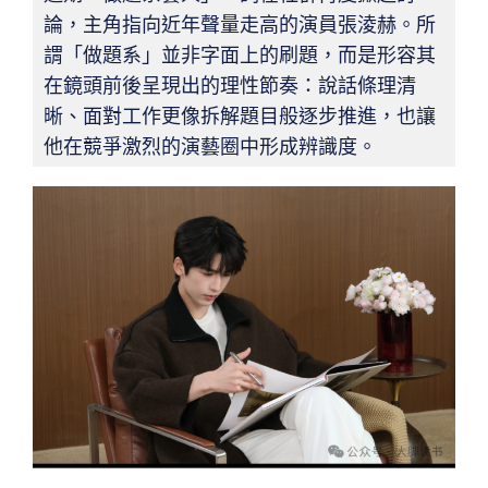
論，主角指向近年聲量走高的演員張淩赫。所
謂「做題系」並非字面上的刷題，而是形容其
在鏡頭前後呈現出的理性節奏：說話條理清
晰、面對工作更像拆解題目般逐步推進，也讓
他在競爭激烈的演藝圈中形成辨識度。