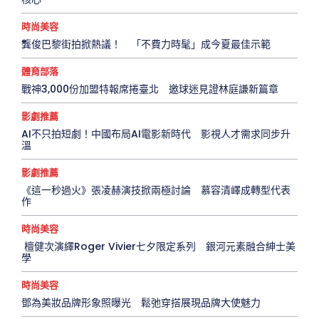
時尚美容
龔俊巴黎街拍掀熱議！ 「不費力時髦」成今夏最佳示範
體育部落
戰神3,000份加盟特報席捲臺北 邀球迷見證林庭謙新篇章
影劇推薦
AI不只拍短劇！中國布局AI電影新時代 影視人才需求同步升
溫
影劇推薦
《這一秒過火》張凌赫演技掀兩極討論 慕容清嶧成轉型代表
作
時尚美容
檀健次演繹Roger Vivier七夕限定系列 銀河元素融合紳士美
學
時尚美容
鄧為美妝品牌形象照曝光 鬆弛穿搭展現品牌大使魅力