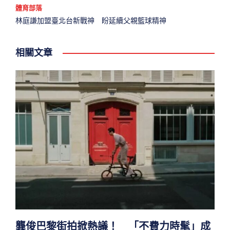
體育部落
林庭謙加盟臺北台新戰神 盼延續父親籃球精神
相關文章
龔俊巴黎街拍掀熱議！ 「不費力時髦」成