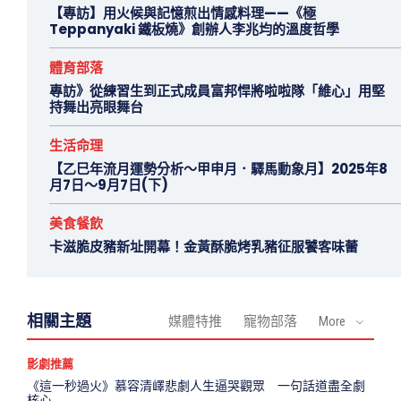
【專訪】用火候與記憶煎出情感料理——《極
Teppanyaki 鐵板燒》創辦人李兆均的溫度哲學
體育部落
專訪》從練習生到正式成員富邦悍將啦啦隊「維心」用堅
持舞出亮眼舞台
生活命理
【乙巳年流月運勢分析～甲申月．驛馬動象月】2025年8
月7日～9月7日(下)
美食餐飲
卡滋脆皮豬新址開幕！金黃酥脆烤乳豬征服饕客味蕾
相關主題
媒體特推
寵物部落
More
影劇推薦
《這一秒過火》慕容清嶧悲劇人生逼哭觀眾 一句話道盡全劇
核心