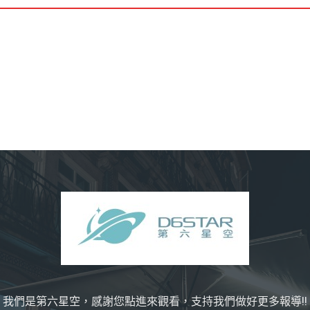
我們是第六星空，感謝您點進來觀看，支持我們做好更多報導!!