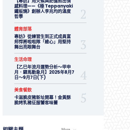
【專訪】用火候與記憶煎出情
感料理——《極 Teppanyaki
鐵板燒》創辦人李兆均的溫度
哲學
體育部落
專訪》從練習生到正式成員富
邦悍將啦啦隊「維心」用堅持
舞出亮眼舞台
生活命理
【乙巳年流月運勢分析～甲申
月．驛馬動象月】2025年8月7
日～9月7日(下)
美食餐飲
卡滋脆皮豬新址開幕！金黃酥
脆烤乳豬征服饕客味蕾
相關主題
More