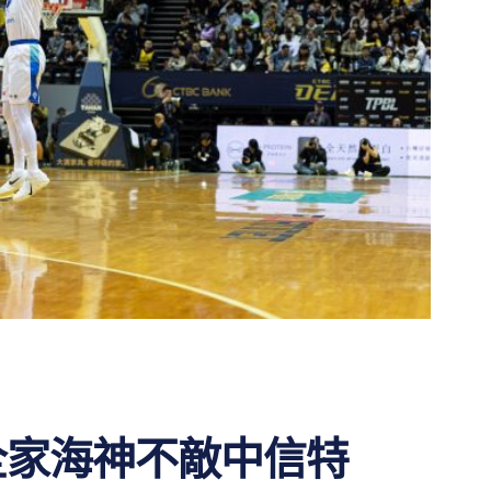
全家海神不敵中信特