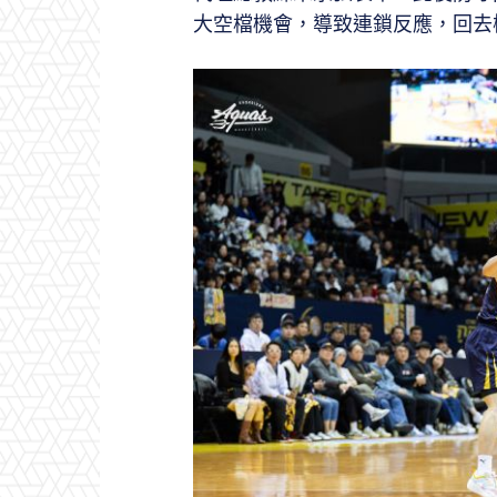
大空檔機會，導致連鎖反應，回去