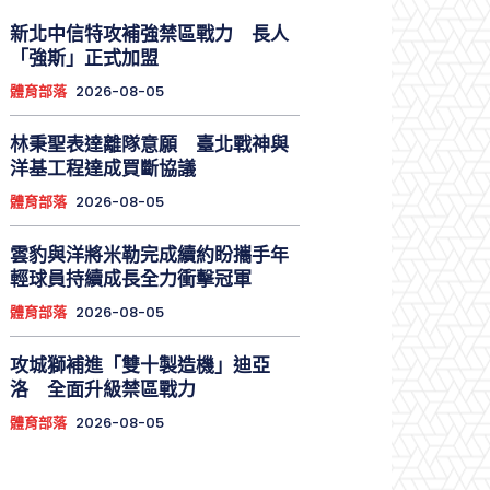
新北中信特攻補強禁區戰力 長人
「強斯」正式加盟
體育部落
2026-08-05
林秉聖表達離隊意願 臺北戰神與
洋基工程達成買斷協議
體育部落
2026-08-05
雲豹與洋將米勒完成續約盼攜手年
輕球員持續成長全力衝擊冠軍
體育部落
2026-08-05
攻城獅補進「雙十製造機」迪亞
洛 全面升級禁區戰力
體育部落
2026-08-05