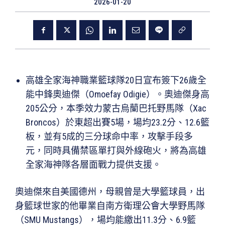
2026-01-20
高雄全家海神職業籃球隊20日宣布簽下26歲全
能中鋒奧迪傑（Omoefay Odigie）。奧迪傑身高
205公分，本季效力蒙古烏蘭巴托野馬隊（Xac
Broncos）於東超出賽5場，場均23.2分、12.6籃
板，並有5成的三分球命中率，攻擊手段多
元，同時具備禁區單打與外線砲火，將為高雄
全家海神隊各層面戰力提供支援。
奧迪傑來自美國德州，母親曾是大學籃球員，出
身籃球世家的他畢業自南方衛理公會大學野馬隊
（SMU Mustangs），場均能繳出11.3分、6.9籃