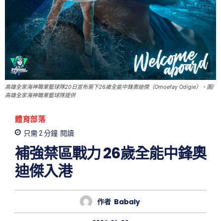
高雄全家海神職業籃球隊20日宣布簽下26歲全能中鋒奧迪傑（Omoefay Odigie）。圖/
高雄全家海神職業籃球隊提供
體育部落
只需 2
分鐘
閱讀
補強禁區戰力 26歲全能中鋒奧
迪傑入港
作者
Babaly