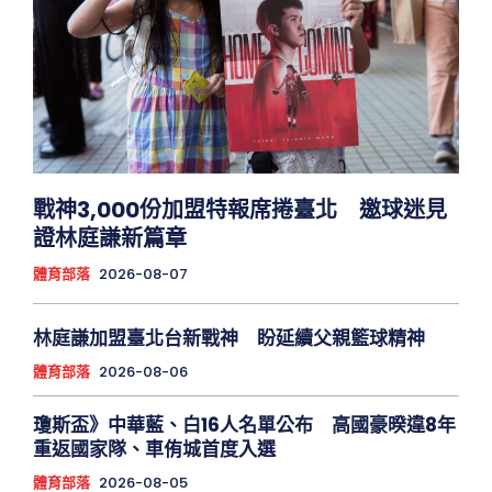
戰神3,000份加盟特報席捲臺北 邀球迷見
證林庭謙新篇章
體育部落
2026-08-07
林庭謙加盟臺北台新戰神 盼延續父親籃球精神
體育部落
2026-08-06
瓊斯盃》中華藍、白16人名單公布 高國豪暌違8年
重返國家隊、車侑城首度入選
體育部落
2026-08-05