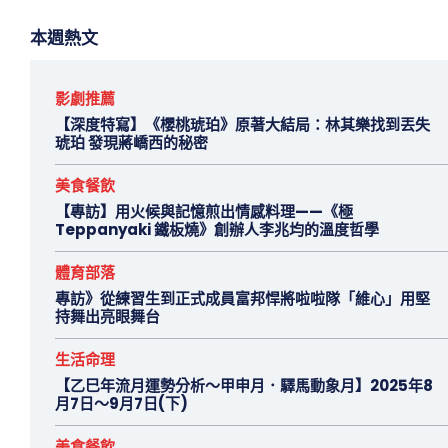
本週熱文
影劇推薦
【深度特寫】《櫻桃琥珀》原著大結局：林其樂找到丟失
琥珀 發現蔣嶠西的秘密
美食餐飲
【專訪】用火候與記憶煎出情感料理——《極
Teppanyaki 鐵板燒》創辦人李兆均的溫度哲學
體育部落
專訪》從練習生到正式成員富邦悍將啦啦隊「維心」用堅
持舞出亮眼舞台
生活命理
【乙巳年流月運勢分析～甲申月．驛馬動象月】2025年8
月7日～9月7日(下)
美食餐飲