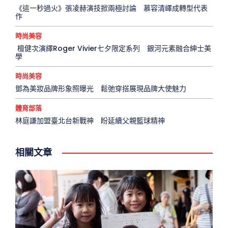
《這一秒過火》張凌赫演技掀兩極討論 慕容清嶧成轉型代表
作
時尚美容
檀健次演繹Roger Vivier七夕限定系列 銀河元素融合紳士美
學
時尚美容
鄧為美妝品牌形象照曝光 鬆弛穿搭展現品牌大使魅力
體育部落
林庭謙加盟臺北台新戰神 盼延續父親籃球精神
相關文章