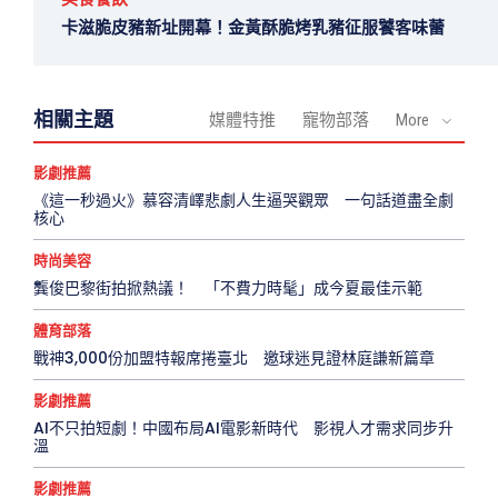
卡滋脆皮豬新址開幕！金黃酥脆烤乳豬征服饕客味蕾
相關主題
媒體特推
寵物部落
More
影劇推薦
《這一秒過火》慕容清嶧悲劇人生逼哭觀眾 一句話道盡全劇
核心
時尚美容
龔俊巴黎街拍掀熱議！ 「不費力時髦」成今夏最佳示範
體育部落
戰神3,000份加盟特報席捲臺北 邀球迷見證林庭謙新篇章
影劇推薦
AI不只拍短劇！中國布局AI電影新時代 影視人才需求同步升
溫
影劇推薦