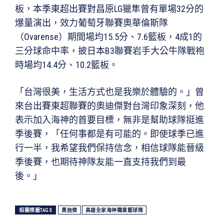
板，本季東超出賽對昌原LG獵隼曾有單場32分的
爆量演出，效力葡萄牙聯賽奧華倫斯隊
（Ovarense）期間場均15.5分、7.6籃板，4成1的
三分球命中率，披日本B3聯賽岩手大公牛隊戰袍
時場均14.4分、10.2籃板。
「台灣很美，生活方式也是我樂於體驗的。」曾
來台出賽東超聯賽的奧迪傑對台灣印象深刻，他
表示加入海神的首要目標，無非是幫助球隊挺進
季後賽，「任何事都是有可能的。即使球季已進
行一半，我希望我們保持信念，相信球隊能晉級
季後賽，也期待神隊友能一直支持我們到最
後。」
相關標籤TAGS
奧迪傑
高雄全家海神職業籃球隊