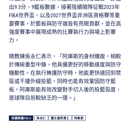
出9.3分、9籃板數據，接著陸續隨隊征戰2023年
FIBA世界盃，以及2027世界盃非洲區資格賽等重
要賽事，於籃板與防守端皆有亮眼貢獻，並在高
強度賽事中展現成熟的比賽執行力與場上影響
力。
總教練吳永仁表示，「阿庫斯的身材纖瘦，相較
於傳統重型中鋒，他具備更好的移動速度與防守
機動性。在執行掩護防守時，他能更快速回到禁
區或干擾外線投籃，同時也能有效鞏固防守籃
板。阿庫斯能有效改變對手切入後的投籃弧度，
是球隊目前較缺乏的一環。」
相關標籤TAGS
吳永仁
臺北富邦勇士
阿庫斯