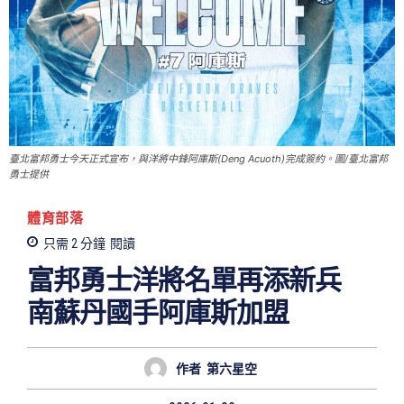
臺北富邦勇士今天正式宣布，與洋將中鋒阿庫斯(Deng Acuoth)完成簽約。圖/臺北富邦
勇士提供
體育部落
只需 2
分鐘
閱讀
富邦勇士洋將名單再添新兵
南蘇丹國手阿庫斯加盟
作者
第六星空