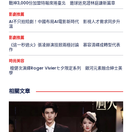
戰神3,000份加盟特報席捲臺北 邀球迷見證林庭謙新篇章
影劇推薦
AI不只拍短劇！中國布局AI電影新時代 影視人才需求同步升
溫
影劇推薦
《這一秒過火》張凌赫演技掀兩極討論 慕容清嶧成轉型代表
作
時尚美容
檀健次演繹Roger Vivier七夕限定系列 銀河元素融合紳士美
學
相關文章