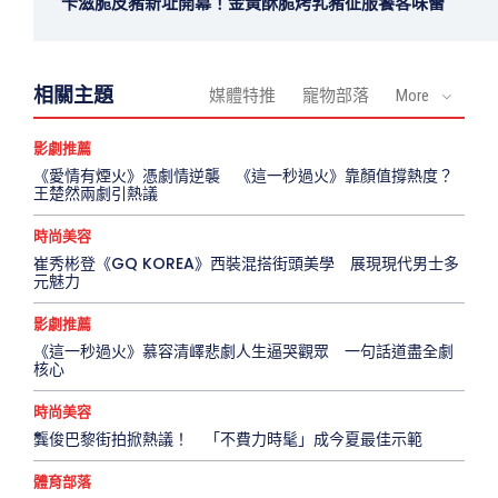
卡滋脆皮豬新址開幕！金黃酥脆烤乳豬征服饕客味蕾
相關主題
媒體特推
寵物部落
More
影劇推薦
《愛情有煙火》憑劇情逆襲 《這一秒過火》靠顏值撐熱度？
王楚然兩劇引熱議
時尚美容
崔秀彬登《GQ KOREA》西裝混搭街頭美學 展現現代男士多
元魅力
影劇推薦
《這一秒過火》慕容清嶧悲劇人生逼哭觀眾 一句話道盡全劇
核心
時尚美容
龔俊巴黎街拍掀熱議！ 「不費力時髦」成今夏最佳示範
體育部落