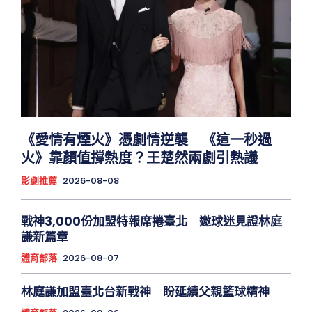
《愛情有煙火》憑劇情逆襲 《這一秒過
火》靠顏值撐熱度？王楚然兩劇引熱議
影劇推薦
2026-08-08
戰神3,000份加盟特報席捲臺北 邀球迷見證林庭
謙新篇章
體育部落
2026-08-07
林庭謙加盟臺北台新戰神 盼延續父親籃球精神