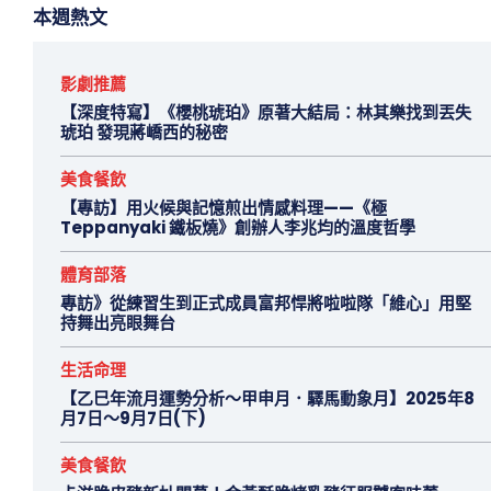
本週熱文
影劇推薦
【深度特寫】《櫻桃琥珀》原著大結局：林其樂找到丟失
琥珀 發現蔣嶠西的秘密
美食餐飲
【專訪】用火候與記憶煎出情感料理——《極
Teppanyaki 鐵板燒》創辦人李兆均的溫度哲學
體育部落
專訪》從練習生到正式成員富邦悍將啦啦隊「維心」用堅
持舞出亮眼舞台
生活命理
【乙巳年流月運勢分析～甲申月．驛馬動象月】2025年8
月7日～9月7日(下)
美食餐飲