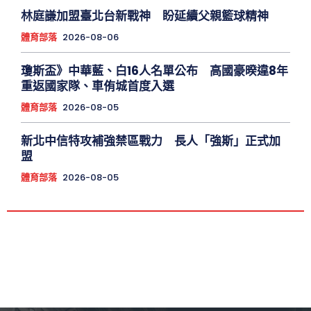
林庭謙加盟臺北台新戰神 盼延續父親籃球精神
體育部落
2026-08-06
瓊斯盃》中華藍、白16人名單公布 高國豪暌違8年
重返國家隊、車侑城首度入選
體育部落
2026-08-05
新北中信特攻補強禁區戰力 長人「強斯」正式加
盟
體育部落
2026-08-05