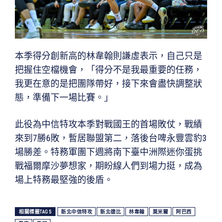
本季得分創新高的林韋翰則謙虛表示，自己只是
把握住空檔機會，「得分不是我最重要的任務，
我更在意的是把團隊帶好，接下來會盡快調整狀
態，準備下一場比賽。」
此役為中信特攻本季對戰國王的首場敗仗，戰績
來到7勝6敗，暫居聯盟第二，落後台啤永豐雲豹3
場勝差。特務軍團下週將南下臺中洲際迷你蛋挑
戰福爾摩沙夢想家，期盼線人們到場力挺，成為
場上特務最堅強的後盾。
相關標籤TAGS
新北中信特攻
新北德比
林韋翰
莫米爾
阿巴西