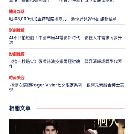
體育部落
戰神3,000份加盟特報席捲臺北 邀球迷見證林庭謙新篇章
影劇推薦
AI不只拍短劇！中國布局AI電影新時代 影視人才需求同步升
溫
影劇推薦
《這一秒過火》張凌赫演技掀兩極討論 慕容清嶧成轉型代表
作
時尚美容
檀健次演繹Roger Vivier七夕限定系列 銀河元素融合紳士美
學
相關文章