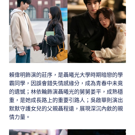
賴偉明飾演的莊序，是聶曦光大學時期暗戀的學
霸同學，因誤會錯失情感緣分，成為青春中未竟
的遺憾；林依輪飾演聶曦光的舅舅姜平，成熟穩
重，是她成長路上的重要引路人；吳啟華則演出
默默守護女兒的父親聶程遠，展現深沉內斂的親
情力量。