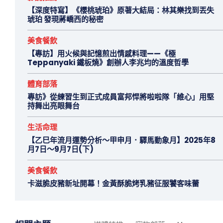
【深度特寫】《櫻桃琥珀》原著大結局：林其樂找到丟失
琥珀 發現蔣嶠西的秘密
美食餐飲
【專訪】用火候與記憶煎出情感料理——《極
Teppanyaki 鐵板燒》創辦人李兆均的溫度哲學
體育部落
專訪》從練習生到正式成員富邦悍將啦啦隊「維心」用堅
持舞出亮眼舞台
生活命理
【乙巳年流月運勢分析～甲申月．驛馬動象月】2025年8
月7日～9月7日(下)
美食餐飲
卡滋脆皮豬新址開幕！金黃酥脆烤乳豬征服饕客味蕾