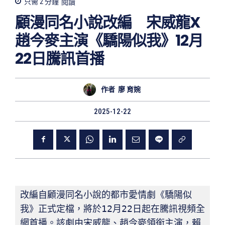
只需 2
分鐘
閱讀
顧漫同名小說改編 宋威龍X
趙今麥主演《驕陽似我》12月
22日騰訊首播
作者
廖 育婉
2025-12-22
改編自顧漫同名小說的都市愛情劇《驕陽似
我》正式定檔，將於12月22日起在騰訊視頻全
網首播。該劇由宋威龍、趙今麥領銜主演，賴