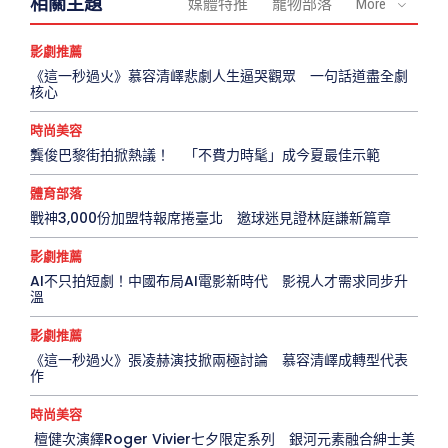
相關主題
媒體特推
寵物部落
More
影劇推薦
《這一秒過火》慕容清嶧悲劇人生逼哭觀眾 一句話道盡全劇
核心
時尚美容
龔俊巴黎街拍掀熱議！ 「不費力時髦」成今夏最佳示範
體育部落
戰神3,000份加盟特報席捲臺北 邀球迷見證林庭謙新篇章
影劇推薦
AI不只拍短劇！中國布局AI電影新時代 影視人才需求同步升
溫
影劇推薦
《這一秒過火》張凌赫演技掀兩極討論 慕容清嶧成轉型代表
作
時尚美容
檀健次演繹Roger Vivier七夕限定系列 銀河元素融合紳士美