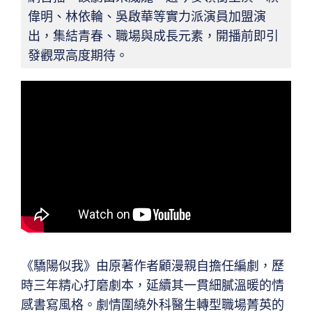
偉明、林依輪、吳啟華等實力派演員加盟演
出，集結青春、職場與成長元素，開播前即引
發觀眾高度期待。
《驕陽似我》由原著作者顧漫親自擔任編劇，歷
時三年精心打磨劇本，延續其一貫細膩溫暖的情
感書寫風格。劇情圍繞外科醫生轉型職場菁英的