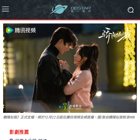
驕陽似我》正式定檔，將於12月22日起在騰訊視頻全網首播。圖/取自驕陽似我新浪WB
影劇推薦