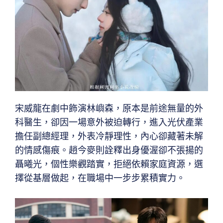
宋威龍在劇中飾演林嶼森，原本是前途無量的外
科醫生，卻因一場意外被迫轉行，進入光伏產業
擔任副總經理，外表冷靜理性，內心卻藏著未解
的情感傷痕。趙今麥則詮釋出身優渥卻不張揚的
聶曦光，個性樂觀踏實，拒絕依賴家庭資源，選
擇從基層做起，在職場中一步步累積實力。