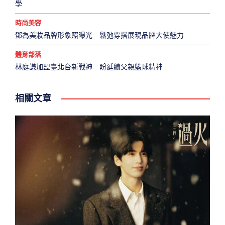
學
時尚美容
鄧為美妝品牌形象照曝光 鬆弛穿搭展現品牌大使魅力
體育部落
林庭謙加盟臺北台新戰神 盼延續父親籃球精神
相關文章