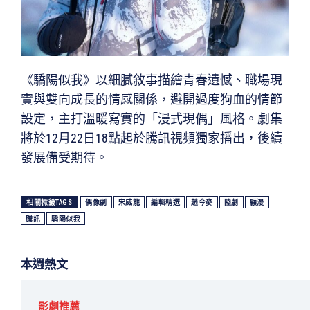
《驕陽似我》以細膩敘事描繪青春遺憾、職場現
實與雙向成長的情感關係，避開過度狗血的情節
設定，主打溫暖寫實的「漫式現偶」風格。劇集
將於12月22日18點起於騰訊視頻獨家播出，後續
發展備受期待。
相關標籤TAGS
偶像劇
宋威龍
編輯精選
趙今麥
陸劇
顧漫
騰訊
驕陽似我
本週熱文
影劇推薦