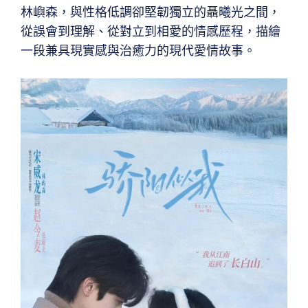
林嶼森，與性格低調卻堅韌獨立的聶曦光之間，
從誤會到理解、從對立到相愛的情感歷程，描繪
一段兼具現實感與治癒力的現代愛情故事。