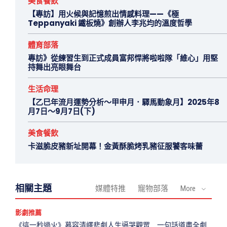
美食餐飲
【專訪】用火候與記憶煎出情感料理——《極
Teppanyaki 鐵板燒》創辦人李兆均的溫度哲學
體育部落
專訪》從練習生到正式成員富邦悍將啦啦隊「維心」用堅
持舞出亮眼舞台
生活命理
【乙巳年流月運勢分析～甲申月．驛馬動象月】2025年8
月7日～9月7日(下)
美食餐飲
卡滋脆皮豬新址開幕！金黃酥脆烤乳豬征服饕客味蕾
相關主題
媒體特推
寵物部落
More
影劇推薦
《這一秒過火》慕容清嶧悲劇人生逼哭觀眾 一句話道盡全劇