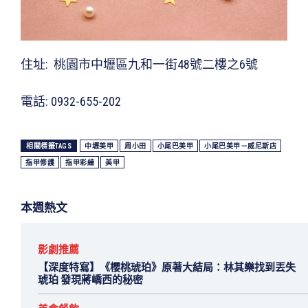
住址: 桃園市中壢區九和一街48號二樓之6號
電話: 0932-655-202
相關標籤TAGS
中壢美甲
周小田
小尾巴美甲
小尾巴美甲－威尼斯店
指甲修護
指甲彩繪
美甲
本週熱文
影劇推薦
【深度特寫】《櫻桃琥珀》原著大結局：林其樂找到丟失
琥珀 發現蔣嶠西的秘密