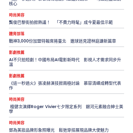
核心
時尚美容
龔俊巴黎街拍掀熱議！ 「不費力時髦」成今夏最佳示範
體育部落
戰神3,000份加盟特報席捲臺北 邀球迷見證林庭謙新篇章
影劇推薦
AI不只拍短劇！中國布局AI電影新時代 影視人才需求同步升
溫
影劇推薦
《這一秒過火》張凌赫演技掀兩極討論 慕容清嶧成轉型代表
作
時尚美容
檀健次演繹Roger Vivier七夕限定系列 銀河元素融合紳士美
學
時尚美容
鄧為美妝品牌形象照曝光 鬆弛穿搭展現品牌大使魅力