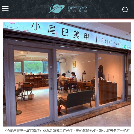
「小尾巴美甲－威尼斯店」作為品牌第二家分店，正式落腳中壢。圖/小尾巴美甲－威尼