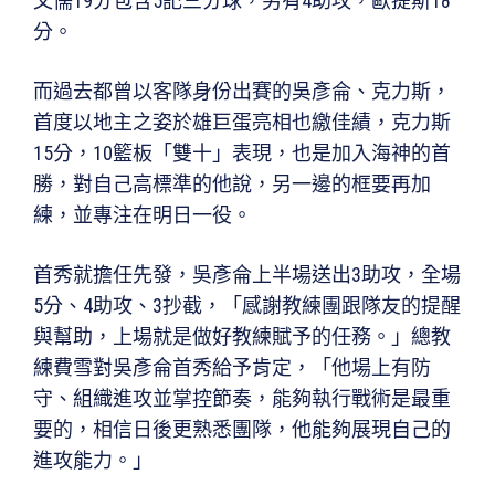
文儒19分包含5記三分球，另有4助攻，歐提斯18
分。
而過去都曾以客隊身份出賽的吳彥侖、克力斯，
首度以地主之姿於雄巨蛋亮相也繳佳績，克力斯
15分，10籃板「雙十」表現，也是加入海神的首
勝，對自己高標準的他說，另一邊的框要再加
練，並專注在明日一役。
首秀就擔任先發，吳彥侖上半場送出3助攻，全場
5分、4助攻、3抄截，「感謝教練團跟隊友的提醒
與幫助，上場就是做好教練賦予的任務。」總教
練費雪對吳彥侖首秀給予肯定，「他場上有防
守、組織進攻並掌控節奏，能夠執行戰術是最重
要的，相信日後更熟悉團隊，他能夠展現自己的
進攻能力。」