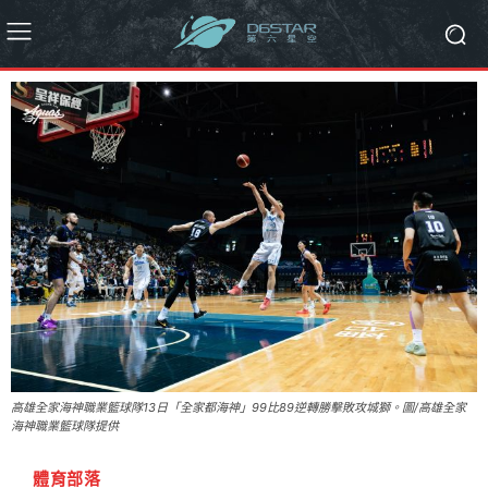
高雄全家海神職業籃球隊13日「全家都海神」99比89逆轉勝擊敗攻城獅。圖/高雄全家
海神職業籃球隊提供
體育部落