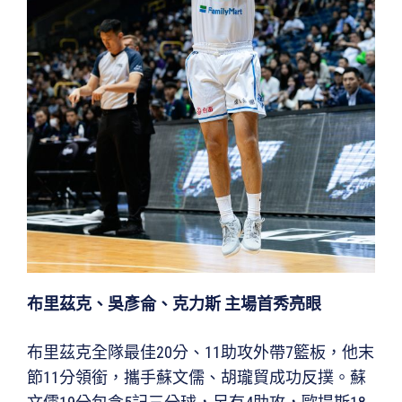
布里茲克、吳彥侖、克力斯 主場首秀亮眼
布里茲克全隊最佳20分、11助攻外帶7籃板，他末
節11分領銜，攜手蘇文儒、胡瓏貿成功反撲。蘇