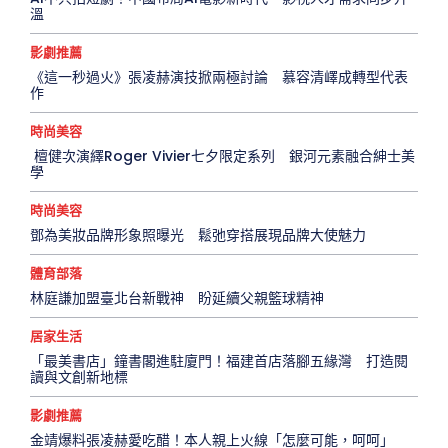
溫
影劇推薦
《這一秒過火》張凌赫演技掀兩極討論 慕容清嶧成轉型代表
作
時尚美容
檀健次演繹Roger Vivier七夕限定系列 銀河元素融合紳士美
學
時尚美容
鄧為美妝品牌形象照曝光 鬆弛穿搭展現品牌大使魅力
體育部落
林庭謙加盟臺北台新戰神 盼延續父親籃球精神
居家生活
「最美書店」鐘書閣進駐廈門！福建首店落腳五緣灣 打造閱
讀與文創新地標
影劇推薦
金靖爆料張凌赫愛吃醋！本人親上火線「怎麼可能，呵呵」