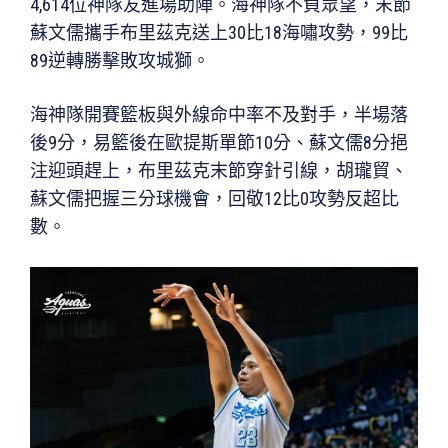
4,614位神隊友進場助陣。海神隊不負眾望，末節
蘇文儒攜手布里茲克送上30比18海嘯攻勢，99比
89逆轉勝擊敗攻城獅。
海神隊開賽籃板與外線命中率不及對手，半場落
後9分，易籃後在歐提斯單節10分、蘇文儒8分挹
注迎頭趕上，布里茲克末節穿針引線，胡瓏貿、
蘇文儒把握三分球機會，回敬12比0攻勢反超比
數。