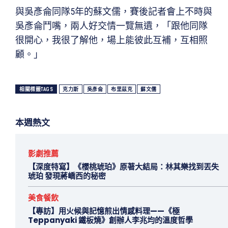
與吳彥侖同隊5年的蘇文儒，賽後記者會上不時與
吳彥侖鬥嘴，兩人好交情一覽無遺，「跟他同隊
很開心，我很了解他，場上能彼此互補，互相照
顧。」
相關標籤TAGS
克力斯
吳彥侖
布里茲克
蘇文儒
本週熱文
影劇推薦
【深度特寫】《櫻桃琥珀》原著大結局：林其樂找到丟失
琥珀 發現蔣嶠西的秘密
美食餐飲
【專訪】用火候與記憶煎出情感料理——《極
Teppanyaki 鐵板燒》創辦人李兆均的溫度哲學