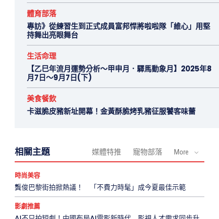
體育部落
專訪》從練習生到正式成員富邦悍將啦啦隊「維心」用堅
持舞出亮眼舞台
生活命理
【乙巳年流月運勢分析～甲申月．驛馬動象月】2025年8
月7日～9月7日(下)
美食餐飲
卡滋脆皮豬新址開幕！金黃酥脆烤乳豬征服饕客味蕾
相關主題
媒體特推
寵物部落
More
時尚美容
龔俊巴黎街拍掀熱議！ 「不費力時髦」成今夏最佳示範
影劇推薦
AI不只拍短劇！中國布局AI電影新時代 影視人才需求同步升