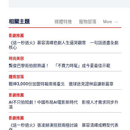
相關主題
媒體特推
寵物部落
More
影劇推薦
《這一秒過火》慕容清嶧悲劇人生逼哭觀眾 一句話道盡全劇
核心
時尚美容
龔俊巴黎街拍掀熱議！ 「不費力時髦」成今夏最佳示範
體育部落
戰神3,000份加盟特報席捲臺北 邀球迷見證林庭謙新篇章
影劇推薦
AI不只拍短劇！中國布局AI電影新時代 影視人才需求同步升
溫
影劇推薦
《這一秒過火》張凌赫演技掀兩極討論 慕容清嶧成轉型代表
作