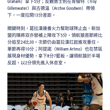
Graham）拿下5分；反觀勇士則在哥倫特（Troy
Gillenwater）與古德溫（Archie Goodwin）帶領
下，一度拉開13分差距。
關鍵時刻，葛拉漢連番火力幫助球隊止血，新加
盟的陳將双亦替補上陣攻下5分，領航猿首節將比
分追至24比30。次節仍由葛拉漢扛起進攻重任，
單節再得10分；阿提諾（William Artino）也在禁區
展現身材優勢，拿下8分7籃板，讓領航猿於半場
反超，以2分領先進入休息室。