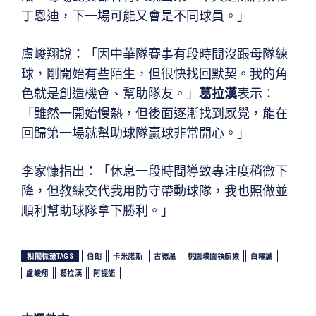
丁恩迪，下一場可能又會是不同球員。」
盧峻翔說：「因中華隊賽事有段時間沒跟母隊練
球，剛開始有些陌生，但很快找回默契。我的角
色就是創造機會、幫助隊友。」
葛拉漢
表示：
「雖然一開始慢熱，但後面逐漸找到感覺，能在
回歸第一場就幫助球隊贏球非常開心。」
李家慷指出：「休息一段時間導致專注度稍微下
降，但教練交代我用防守帶動球隊，我也照做並
順利幫助球隊拿下勝利。」
相關標籤TAGS
伯朗
卡米諾斯
古德溫
桃園璞園領航猿
白曜誠
盧峻翔
葛拉漢
阿提諾