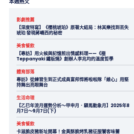
本週熱文
影劇推薦
【深度特寫】《櫻桃琥珀》原著大結局：林其樂找到丟失
琥珀 發現蔣嶠西的秘密
美食餐飲
【專訪】用火候與記憶煎出情感料理——《極
Teppanyaki 鐵板燒》創辦人李兆均的溫度哲學
體育部落
專訪》從練習生到正式成員富邦悍將啦啦隊「維心」用堅
持舞出亮眼舞台
生活命理
【乙巳年流月運勢分析～甲申月．驛馬動象月】2025年8
月7日～9月7日(下)
美食餐飲
卡滋脆皮豬新址開幕！金黃酥脆烤乳豬征服饕客味蕾