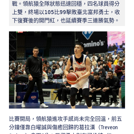
戰。領航猿全隊狀態迅速回穩，四名球員得分
上雙，終場以105比99擊敗臺北富邦勇士，收
下復賽後的開門紅，也延續賽季三連勝氣勢。
比賽開局，領航猿進攻手感尚未完全回溫，前五
分鐘僅靠白曜誠與傷癒回歸的葛拉漢（Treveon