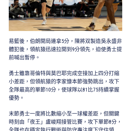
易籃後，伯朗開局連拿5分，陳將双製造吳永盛非
體犯後，領航猿迅速拉開到9分領先，迫使勇士提
前喊出暫停。
勇士雖靠哥倫特與莫巴耶完成空接加上四分打縮
小差距，但領航猿的李家慷本節強勢跳出，攻下
全隊最高的單節10分，使球隊以81比75持續掌握
優勢。
末節勇士一度將比數縮小至一球權差距，但關鍵
時刻由「夜王」盧峻翔接管比賽，攻下單節8分，
全隊也在穩定執行戰術與防守專注度下守住領