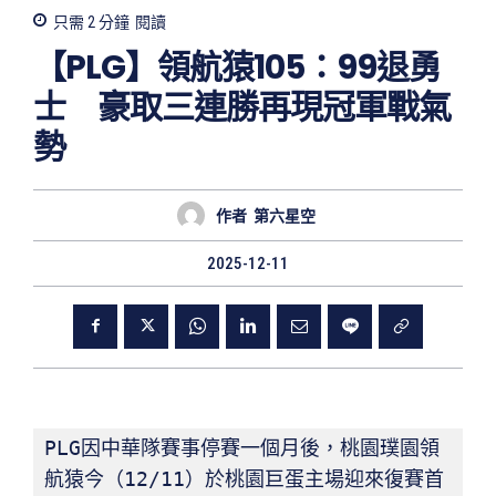
只需 2
分鐘
閱讀
【PLG】領航猿105：99退勇
士 豪取三連勝再現冠軍戰氣
勢
作者
第六星空
2025-12-11
PLG因中華隊賽事停賽一個月後，桃園璞園領
航猿今（12/11）於桃園巨蛋主場迎來復賽首