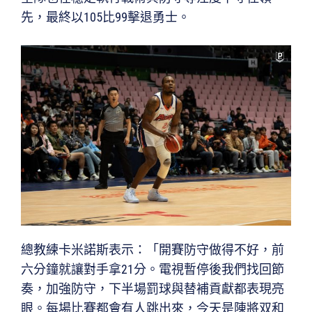
先，最終以105比99擊退勇士。
總教練卡米諾斯表示：「開賽防守做得不好，前
六分鐘就讓對手拿21分。電視暫停後我們找回節
奏，加強防守，下半場罰球與替補貢獻都表現亮
眼。每場比賽都會有人跳出來，今天是陳將双和