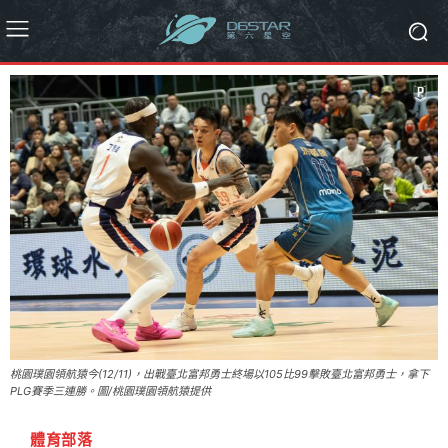
桃園璞園領航猿今(12/11)，出戰臺北富邦勇士終場以105比99擊敗臺北富邦勇士，拿下
PLG賽季三連勝。圖/桃園璞園領航猿提供
體育部落