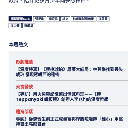
教育，陪伴更多青少年向夢想揮棒。
相關標籤TAGS
張閔勛
李振昌
林立
柏釧棒球訓練營
江國豪
江少慶
陳鏞基
本週熱文
影劇推薦
【深度特寫】《櫻桃琥珀》原著大結局：林其樂找到丟失
琥珀 發現蔣嶠西的秘密
美食餐飲
【專訪】用火候與記憶煎出情感料理——《極
Teppanyaki 鐵板燒》創辦人李兆均的溫度哲學
體育部落
專訪》從練習生到正式成員富邦悍將啦啦隊「維心」用堅
持舞出亮眼舞台