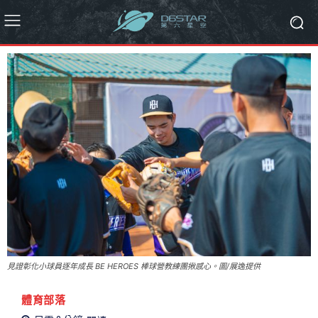
見證彰化小球員逐年成長 BE HEROES 棒球營教練團揪感心。圖/展逸提供
體育部落