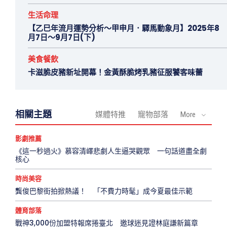
生活命理
【乙巳年流月運勢分析～甲申月．驛馬動象月】2025年8
月7日～9月7日(下)
美食餐飲
卡滋脆皮豬新址開幕！金黃酥脆烤乳豬征服饕客味蕾
相關主題
媒體特推
寵物部落
More
影劇推薦
《這一秒過火》慕容清嶧悲劇人生逼哭觀眾 一句話道盡全劇
核心
時尚美容
龔俊巴黎街拍掀熱議！ 「不費力時髦」成今夏最佳示範
體育部落
戰神3,000份加盟特報席捲臺北 邀球迷見證林庭謙新篇章