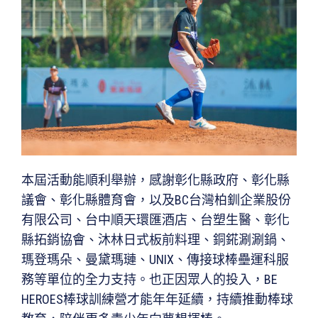
本屆活動能順利舉辦，感謝彰化縣政府、彰化縣
議會、彰化縣體育會，以及BC台灣柏釧企業股份
有限公司、台中順天環匯酒店、台塑生醫、彰化
縣拓銷協會、沐林日式板前料理、銅錵涮涮鍋、
瑪登瑪朵、曼黛瑪璉、UNIX、傳接球棒壘運科服
務等單位的全力支持。也正因眾人的投入，BE
HEROES棒球訓練營才能年年延續，持續推動棒球