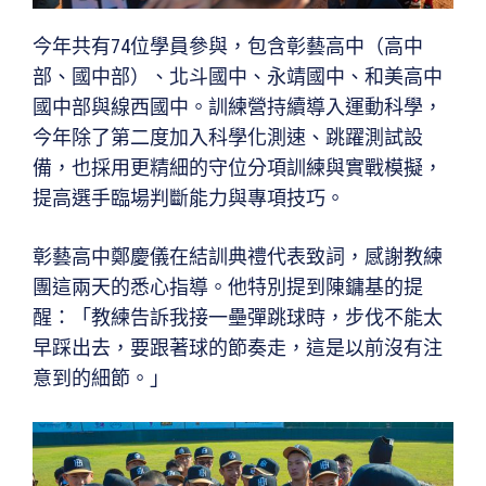
今年共有74位學員參與，包含彰藝高中（高中
部、國中部）、北斗國中、永靖國中、和美高中
國中部與線西國中。訓練營持續導入運動科學，
今年除了第二度加入科學化測速、跳躍測試設
備，也採用更精細的守位分項訓練與實戰模擬，
提高選手臨場判斷能力與專項技巧。
彰藝高中鄭慶儀在結訓典禮代表致詞，感謝教練
團這兩天的悉心指導。他特別提到陳鏞基的提
醒：「教練告訴我接一壘彈跳球時，步伐不能太
早踩出去，要跟著球的節奏走，這是以前沒有注
意到的細節。」