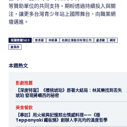
等贊助單位的共同支持。期盼透過持續投入與關
注，讓更多台灣青少年站上國際舞台、向職業網
壇邁進。
相關標籤TAGS
曾彥嘉
林郁晨
柏釧企業股份有限公司
盧彥勳
網球
謝典林
本週熱文
影劇推薦
【深度特寫】《櫻桃琥珀》原著大結局：林其樂找到丟失
琥珀 發現蔣嶠西的秘密
美食餐飲
【專訪】用火候與記憶煎出情感料理——《極
Teppanyaki 鐵板燒》創辦人李兆均的溫度哲學