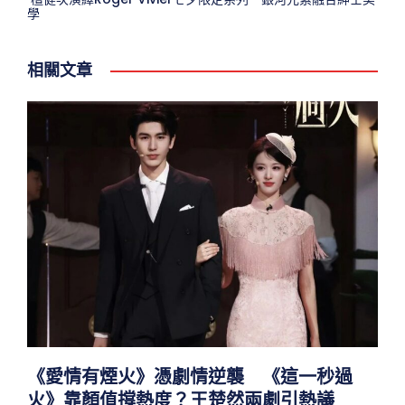
學
相關文章
《愛情有煙火》憑劇情逆襲 《這一秒過
火》靠顏值撐熱度？王楚然兩劇引熱議