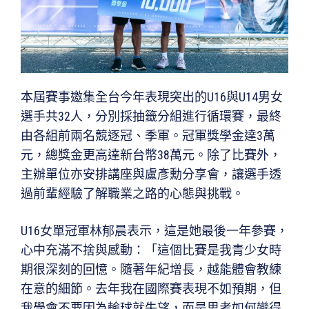
本屆賽事邀集全台今年表現突出的U16與U14男女
選手共32人，分別採抽籤分組進行循環賽，最終
由各組前兩名競逐冠、季軍。冠軍獎學金達3萬
元，總獎金更高達新台幣38萬元。除了比賽外，
主辦單位亦安排講座與盧彥勳分享會，讓選手透
過前輩經驗了解職業之路的心態與挑戰。
U16女單冠軍林郁晨表示，這是她最後一年參賽，
心中充滿不捨與感動：「這個比賽是我青少女時
期很深刻的回憶。隨著年紀增長，越能體會教練
在意的細節。去年我在國際賽表現不如預期，但
我學會不要因為輸球就失望，而是思考如何變得