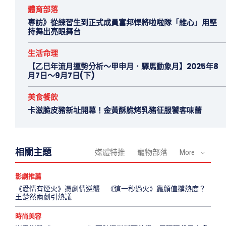
體育部落
專訪》從練習生到正式成員富邦悍將啦啦隊「維心」用堅
持舞出亮眼舞台
生活命理
【乙巳年流月運勢分析～甲申月．驛馬動象月】2025年8
月7日～9月7日(下)
美食餐飲
卡滋脆皮豬新址開幕！金黃酥脆烤乳豬征服饕客味蕾
相關主題
媒體特推
寵物部落
More
影劇推薦
《愛情有煙火》憑劇情逆襲 《這一秒過火》靠顏值撐熱度？
王楚然兩劇引熱議
時尚美容