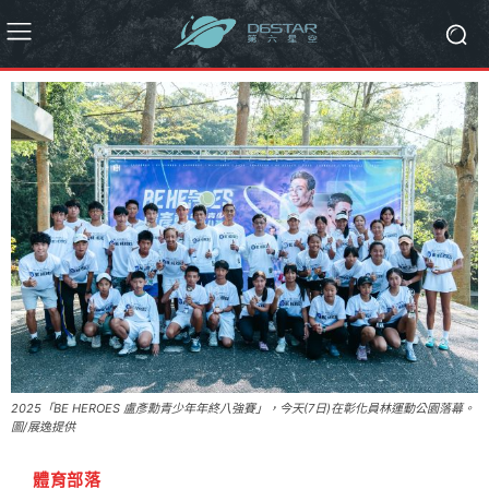
2025「BE HEROES 盧彥勳青少年年終八強賽」，今天(7日)在彰化員林運動公園落幕。
圖/展逸提供
體育部落