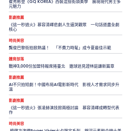
崔秀彬登《GQ KOREA》西裝混搭街頭美學 展現現代男士多
元魅力
影劇推薦
《這一秒過火》慕容清嶧悲劇人生逼哭觀眾 一句話道盡全劇
核心
時尚美容
龔俊巴黎街拍掀熱議！ 「不費力時髦」成今夏最佳示範
體育部落
戰神3,000份加盟特報席捲臺北 邀球迷見證林庭謙新篇章
影劇推薦
AI不只拍短劇！中國布局AI電影新時代 影視人才需求同步升
溫
影劇推薦
《這一秒過火》張凌赫演技掀兩極討論 慕容清嶧成轉型代表
作
時尚美容
檀健次演繹Roger Vivier七夕限定系列 銀河元素融合紳士美