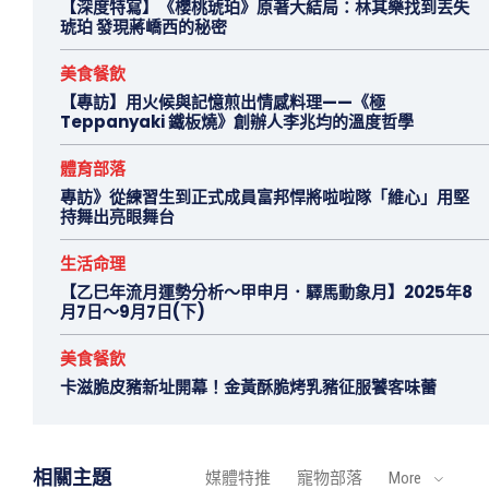
【深度特寫】《櫻桃琥珀》原著大結局：林其樂找到丟失
琥珀 發現蔣嶠西的秘密
美食餐飲
【專訪】用火候與記憶煎出情感料理——《極
Teppanyaki 鐵板燒》創辦人李兆均的溫度哲學
體育部落
專訪》從練習生到正式成員富邦悍將啦啦隊「維心」用堅
持舞出亮眼舞台
生活命理
【乙巳年流月運勢分析～甲申月．驛馬動象月】2025年8
月7日～9月7日(下)
美食餐飲
卡滋脆皮豬新址開幕！金黃酥脆烤乳豬征服饕客味蕾
相關主題
媒體特推
寵物部落
More