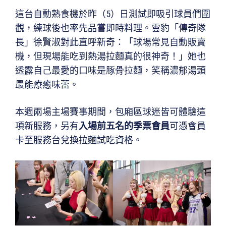
這台自動熟食機於昨（5）日測試即吸引球員們圍
觀，練球後也率先品嘗即時料理。雲豹「傳奇隊
長」徐賢淑對此直呼新奇：「球場常見自動販賣
機，但現場能吃到熱湯拉麵真的很神奇！」她也
透露自己最愛的口味是豚骨拉麵，笑稱濃郁湯頭
最能療癒味蕾。
本週兩場主場賽事期間，包廂區球迷皆可體驗這
項新服務，另有
入場前五名的季票會員
可憑會員
卡至服務台兌換拉麵試吃資格。