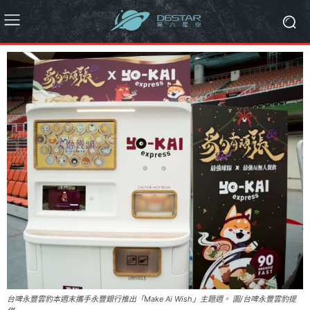
台啤永豐雲豹本週末攜手永豐銀行推出「Make Ai Wish」主題週。 圖/台啤永豐雲豹提