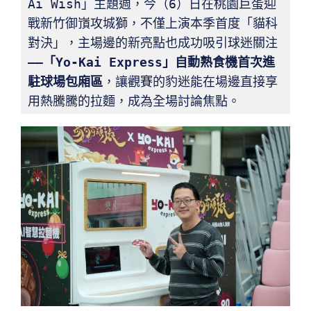
Ai Wish」主題週，今（6）日在桃園巨蛋迎
戰新竹御嵿攻城獅，不僅上演本季首度「貓科
對決」，主場邊的新亮點也成功吸引球迷關注
——
「Yo-Kai Express
」自動熟食機首次進
駐球場包廂區
，讓觀賽的豹迷能在場邊直接享
用熱騰騰的拉麵，成為全場討論焦點。