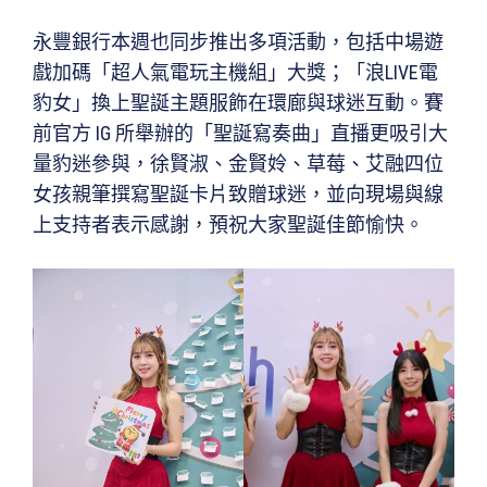
永豐銀行本週也同步推出多項活動，包括中場遊
戲加碼「超人氣電玩主機組」大獎；「浪LIVE電
豹女」換上聖誕主題服飾在環廊與球迷互動。賽
前官方 IG 所舉辦的「聖誕寫奏曲」直播更吸引大
量豹迷參與，徐賢淑、金賢姈、草莓、艾融四位
女孩親筆撰寫聖誕卡片致贈球迷，並向現場與線
上支持者表示感謝，預祝大家聖誕佳節愉快。