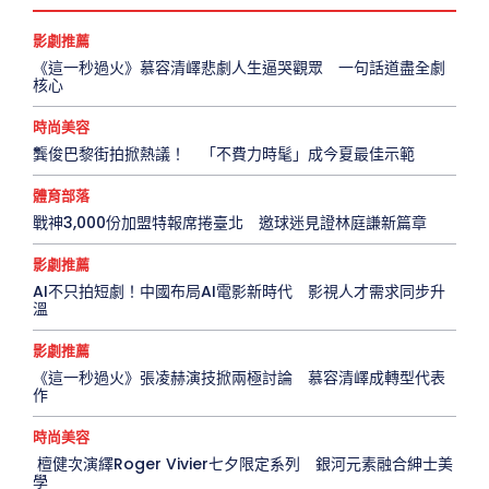
影劇推薦
《這一秒過火》慕容清嶧悲劇人生逼哭觀眾 一句話道盡全劇
核心
時尚美容
龔俊巴黎街拍掀熱議！ 「不費力時髦」成今夏最佳示範
體育部落
戰神3,000份加盟特報席捲臺北 邀球迷見證林庭謙新篇章
影劇推薦
AI不只拍短劇！中國布局AI電影新時代 影視人才需求同步升
溫
影劇推薦
《這一秒過火》張凌赫演技掀兩極討論 慕容清嶧成轉型代表
作
時尚美容
檀健次演繹Roger Vivier七夕限定系列 銀河元素融合紳士美
學