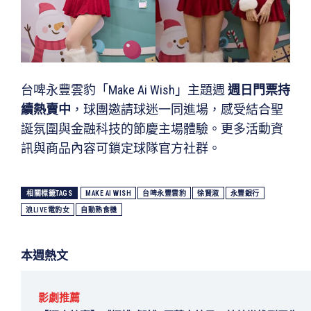
台啤永豐雲豹「Make Ai Wish」主題週
週日門票持
續熱賣中
，球團邀請球迷一同進場，感受結合聖
誕氛圍與金融科技的節慶主場體驗。更多活動資
訊與商品內容可鎖定球隊官方社群。
相關標籤TAGS
MAKE AI WISH
台啤永豐雲豹
徐賢淑
永豐銀行
浪LIVE電豹女
自動熟食機
本週熱文
影劇推薦