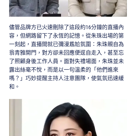
儘管品牌方已火速刪除了這段約16分鐘的直播內
容，但網路留下了永恆的記憶。從朱珠出場的第
一刻起，直播間就已彌漫尷尬氛圍：朱珠親自為
翁青雅開門，對方卻未回應便逕自走入，甚至忘
了照顧身後工作人員。面對失禮場面，朱珠並未
露出絲毫不悅，而是以一句溫柔的「他們進來
嗎？」巧妙提醒主持人注意團隊，使氣氛迅速緩
和。