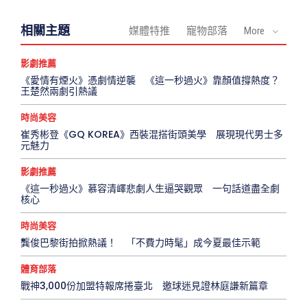
相關主題
媒體特推
寵物部落
More
影劇推薦
《愛情有煙火》憑劇情逆襲 《這一秒過火》靠顏值撐熱度？
王楚然兩劇引熱議
時尚美容
崔秀彬登《GQ KOREA》西裝混搭街頭美學 展現現代男士多
元魅力
影劇推薦
《這一秒過火》慕容清嶧悲劇人生逼哭觀眾 一句話道盡全劇
核心
時尚美容
龔俊巴黎街拍掀熱議！ 「不費力時髦」成今夏最佳示範
體育部落
戰神3,000份加盟特報席捲臺北 邀球迷見證林庭謙新篇章