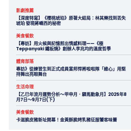
影劇推薦
【深度特寫】《櫻桃琥珀》原著大結局：林其樂找到丟失
琥珀 發現蔣嶠西的秘密
美食餐飲
【專訪】用火候與記憶煎出情感料理——《極
Teppanyaki 鐵板燒》創辦人李兆均的溫度哲學
體育部落
專訪》從練習生到正式成員富邦悍將啦啦隊「維心」用堅
持舞出亮眼舞台
生活命理
【乙巳年流月運勢分析～甲申月．驛馬動象月】2025年8
月7日～9月7日(下)
美食餐飲
卡滋脆皮豬新址開幕！金黃酥脆烤乳豬征服饕客味蕾