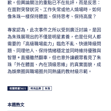
歉。但輿論關注的重點已不在批評，而是反思：
在面對突發狀況、工作失常或他人燒場時，如何
像朱珠一樣保持體面、保持思考、保持高度？
專家認為，此次事件之所以受到廣泛討論，是因
為朱珠展現出的不僅是明星素養，也是任何人都
需要的「高級職場能力」臨危不亂、快速降級問
題、同理他人、保持情緒穩定並同時維持優雅與
智慧
。
直播雖然翻車，但也意外讓觀眾看見了朱
珠「外在體面、內在頂級思維」的真實面貌，成
為娛樂圈與職場圈共同熱議的教材級示範。
相關標籤TAGS
時尚品牌
朱珠
本週熱文