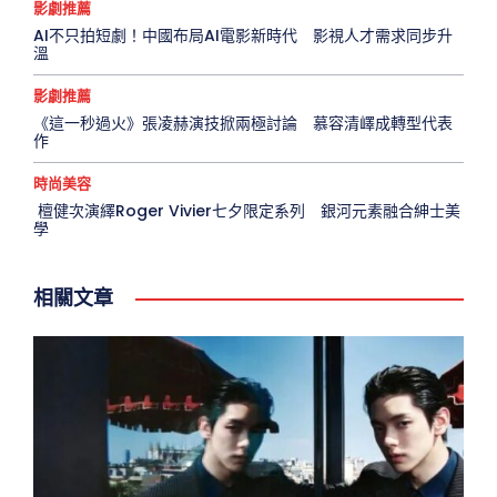
影劇推薦
AI不只拍短劇！中國布局AI電影新時代 影視人才需求同步升
溫
影劇推薦
《這一秒過火》張凌赫演技掀兩極討論 慕容清嶧成轉型代表
作
時尚美容
檀健次演繹Roger Vivier七夕限定系列 銀河元素融合紳士美
學
相關文章