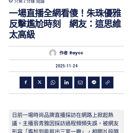
只需 2
分鐘
閱讀
一場直播全網看傻！朱珠優雅
反擊尷尬時刻 網友：這思維
太高級
作者
Raycc
2025-11-24
日前一場時尚品牌直播採訪在網路上掀起熱
議。主播翁青雅因採訪過程頻頻失誤，被網友
形容「尷尬到能抠出三室一廳」，相關片段隨