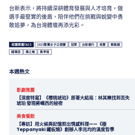
台新表示，將持續深耕體育發展與人才培育，做
選手最堅實的後盾，陪伴他們在挑戰與蛻變中勇
敢追夢，為台灣體壇再添光彩。
相關標籤TAGS
2025聲寶女子公開賽
冠軍
台新銀行
吳雙
蔡佩穎
錢珮芸
陳之敏
黃亭瑄
本週熱文
影劇推薦
【深度特寫】《櫻桃琥珀》原著大結局：林其樂找到丟失
琥珀 發現蔣嶠西的秘密
美食餐飲
【專訪】用火候與記憶煎出情感料理——《極
Teppanyaki 鐵板燒》創辦人李兆均的溫度哲學