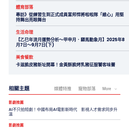
體育部落
專訪》從練習生到正式成員富邦悍將啦啦隊「維心」用堅
持舞出亮眼舞台
生活命理
【乙巳年流月運勢分析～甲申月．驛馬動象月】2025年8
月7日～9月7日(下)
美食餐飲
卡滋脆皮豬新址開幕！金黃酥脆烤乳豬征服饕客味蕾
相關主題
媒體特推
寵物部落
More
影劇推薦
AI不只拍短劇！中國布局AI電影新時代 影視人才需求同步升
溫
影劇推薦