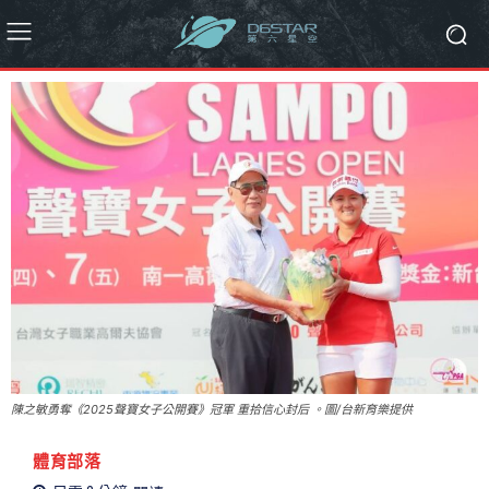
陳之敏勇奪《2025聲寶女子公開賽》冠軍 重拾信心封后 。圖/台新育樂提供
體育部落