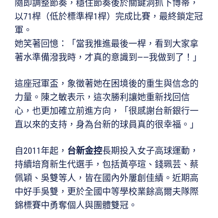
隨即調整節奏，穩住節奏後於關鍵洞抓下博蒂，
以71桿（低於標準桿1桿）完成比賽，最終鎖定冠
軍。
她笑著回憶：「當我推進最後一桿，看到大家拿
著水準備潑我時，才真的意識到——我做到了！」
這座冠軍盃，象徵著她在困境後的重生與信念的
力量。陳之敏表示，這次勝利讓她重新找回信
心，也更加確立前進方向，「很感謝台新銀行一
直以來的支持，身為台新的球員真的很幸福。」
自2011年起，
台新金控
長期投入女子高球運動，
持續培育新生代選手，包括黃亭瑄、錢珮芸、蔡
佩穎、吳雙等人，皆在國內外屢創佳績。近期高
中好手吳雙，更於全國中等學校業餘高爾夫隊際
錦標賽中勇奪個人與團體雙冠。