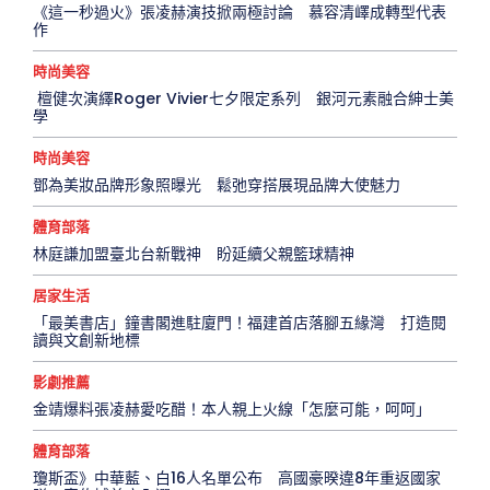
《這一秒過火》張凌赫演技掀兩極討論 慕容清嶧成轉型代表
作
時尚美容
檀健次演繹Roger Vivier七夕限定系列 銀河元素融合紳士美
學
時尚美容
鄧為美妝品牌形象照曝光 鬆弛穿搭展現品牌大使魅力
體育部落
林庭謙加盟臺北台新戰神 盼延續父親籃球精神
居家生活
「最美書店」鐘書閣進駐廈門！福建首店落腳五緣灣 打造閱
讀與文創新地標
影劇推薦
金靖爆料張凌赫愛吃醋！本人親上火線「怎麼可能，呵呵」
體育部落
瓊斯盃》中華藍、白16人名單公布 高國豪暌違8年重返國家