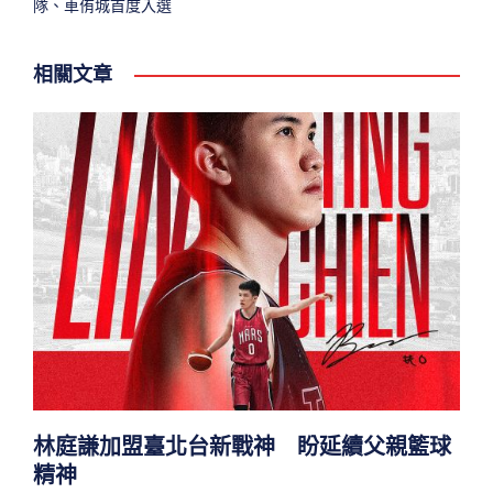
隊、車侑城首度入選
相關文章
林庭謙加盟臺北台新戰神 盼延續父親籃球
精神