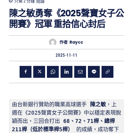
只需 2
分鐘
閱讀
陳之敏勇奪《2025聲寶女子公
開賽》冠軍 重拾信心封后
作者
Raycc
2025-11-11
由台新銀行贊助的職業高球選手 
陳之敏
，上
週在《2025聲寶女子公開賽》中以穩定表現脫
穎而出，三回合打出 
68
、72
、71
桿、總桿
211
桿（低於標準桿5
桿）
 的成績，成功奪下