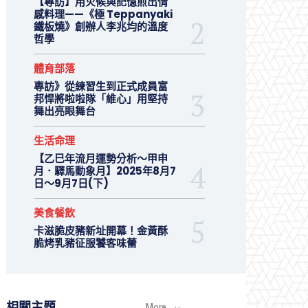
【專訪】用火候與記憶煎出情
感料理——《極 Teppanyaki
鐵板燒》創辦人李兆均的溫度
哲學
體育部落
專訪》從練習生到正式成員富
邦悍將啦啦隊「維心」用堅持
舞出亮眼舞台
生活命理
【乙巳年流月運勢分析～甲申
月．驛馬動象月】2025年8月7
日～9月7日(下)
美食餐飲
卡滋脆皮豬新址開幕！金黃酥
脆烤乳豬征服饕客味蕾
相關主題
More