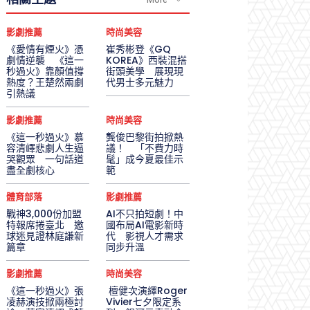
影劇推薦
時尚美容
《愛情有煙火》憑
崔秀彬登《GQ
劇情逆襲 《這一
KOREA》西裝混搭
秒過火》靠顏值撐
街頭美學 展現現
熱度？王楚然兩劇
代男士多元魅力
引熱議
影劇推薦
時尚美容
《這一秒過火》慕
龔俊巴黎街拍掀熱
容清嶧悲劇人生逼
議！ 「不費力時
哭觀眾 一句話道
髦」成今夏最佳示
盡全劇核心
範
體育部落
影劇推薦
戰神3,000份加盟
AI不只拍短劇！中
特報席捲臺北 邀
國布局AI電影新時
球迷見證林庭謙新
代 影視人才需求
篇章
同步升溫
影劇推薦
時尚美容
《這一秒過火》張
檀健次演繹Roger
凌赫演技掀兩極討
Vivier七夕限定系