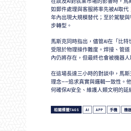
在談及AI對就業市場的影響時，
如郵件處理與客服將率先被AI取
年內出現大規模替代；至於駕駛與
步轉型。
馬斯克同時指出，儘管AI在「比
受限於物理操作難度。焊接、管道
內仍將存在，但最終也會被機器人
在這場長達三小時的對談中，馬斯克
理念——追求真實與邏輯一致性。他
何確保AI安全、維護人類文明的
相關標籤TAGS
AI
APP
手機
機