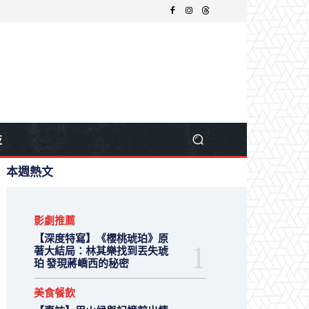
技
本週熱文
影劇推薦
【深度特寫】《櫻桃琥珀》原
著大結局：林其樂找到丟失琥
珀 發現蔣嶠西的秘密
美食餐飲