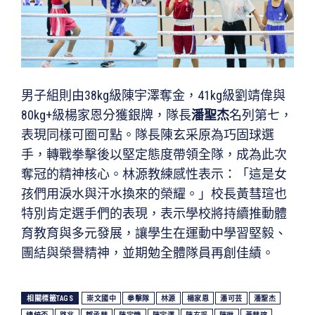
男子組則由38kg級陳宇澤奪金，41kg級劉靖偉與
80kg+級楊家恩分獲銀牌，隊長
潘聖杰
名列第七，
表現同樣可圈可點。隊長陳玄采原為巧固球選
手，轉戰拳擊後以堅定態度帶領全隊，成為此次
奪冠的精神核心。林源教練感性表示：「這是女
孩們用淚水與汗水換來的榮耀。」校長黃彗瑄也
特別肯定選手們的表現，表示學校將持續推動體
育教育與多元發展，讓學生在運動中學習堅毅、
團結與榮譽精神，並期勉全體隊員再創佳績。
相關標籤TAGS
崇文國中
拳擊隊
林源
楊家恩
潘可芸
潘聖杰