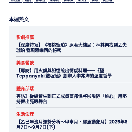
總統盃
路兆
鄒承彗
陳宇婕
陳宇澤
陳玄采
陳琳
黃彗瑄
本週熱文
影劇推薦
【深度特寫】《櫻桃琥珀》原著大結局：林其樂找到丟失
琥珀 發現蔣嶠西的秘密
美食餐飲
【專訪】用火候與記憶煎出情感料理——《極
Teppanyaki 鐵板燒》創辦人李兆均的溫度哲學
體育部落
專訪》從練習生到正式成員富邦悍將啦啦隊「維心」用堅
持舞出亮眼舞台
生活命理
【乙巳年流月運勢分析～甲申月．驛馬動象月】2025年8
月7日～9月7日(下)