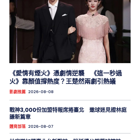
《愛情有煙火》憑劇情逆襲 《這一秒過
火》靠顏值撐熱度？王楚然兩劇引熱議
影劇推薦
2026-08-08
戰神3,000份加盟特報席捲臺北 邀球迷見證林庭
謙新篇章
體育部落
2026-08-07