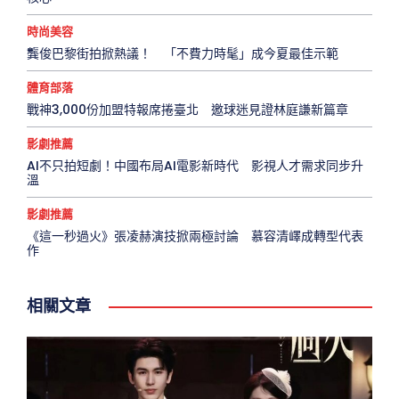
時尚美容
龔俊巴黎街拍掀熱議！ 「不費力時髦」成今夏最佳示範
體育部落
戰神3,000份加盟特報席捲臺北 邀球迷見證林庭謙新篇章
影劇推薦
AI不只拍短劇！中國布局AI電影新時代 影視人才需求同步升
溫
影劇推薦
《這一秒過火》張凌赫演技掀兩極討論 慕容清嶧成轉型代表
作
相關文章