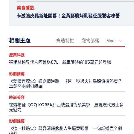
美食餐飲
卡滋脆皮豬新址開幕！金黃酥脆烤乳豬征服饕客味蕾
相關主題
媒體特推
寵物部落
More
產業科技
張淩赫跨界代言阿維塔07L 新車限時約105萬元起登場
影劇推薦
《愛情有煙火》憑劇情逆襲 《這一秒過火》靠顏值撐熱度？
王楚然兩劇引熱議
時尚美容
崔秀彬登《GQ KOREA》西裝混搭街頭美學 展現現代男士多
元魅力
影劇推薦
《這一秒過火》慕容清嶧悲劇人生逼哭觀眾 一句話道盡全劇
核心