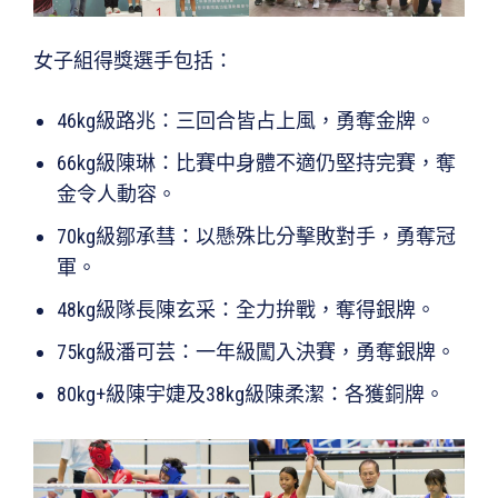
女子組得獎選手包括：
46kg級路兆：三回合皆占上風，勇奪金牌。
66kg級陳琳：比賽中身體不適仍堅持完賽，奪
金令人動容。
70kg級鄒承彗：以懸殊比分擊敗對手，勇奪冠
軍。
48kg級隊長陳玄采：全力拚戰，奪得銀牌。
75kg級潘可芸：一年級闖入決賽，勇奪銀牌。
80kg+級陳宇婕及38kg級陳柔潔：各獲銅牌。