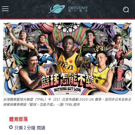
台灣職業籃球大聯盟（TPBL）今（25）日宣布啟動 2025–26 賽季，並同步公布全新主
視覺與賽季標語「籃球，怎能不愛」。圖/ TPBL提供
體育部落
只需 2
分鐘
閱讀