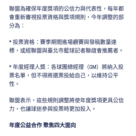
聯盟為確保年度獎項的公信力與代表性，每年都
會重新審視投票資格與獎項規則，今年調整的部
分為：
* 投票資格：賽季期間進場觀賽與發稿數量達
標，或經聯盟與臺北市籃球記者聯誼會推薦者。
* 年度經理人獎：各球團總經理（GM）將納入投
票名單，但不得將選票投給自己，以維持公平
性。
聯盟表示，這些規則調整將使年度獎項更具公信
力，也讓球迷參與投票時更加投入。
年度公益合作
聚焦四大面向