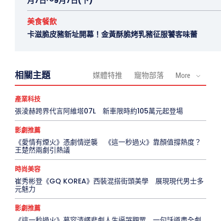
月7日～9月7日(下)
美食餐飲
卡滋脆皮豬新址開幕！金黃酥脆烤乳豬征服饕客味蕾
相關主題
媒體特推
寵物部落
More
產業科技
張淩赫跨界代言阿維塔07L 新車限時約105萬元起登場
影劇推薦
《愛情有煙火》憑劇情逆襲 《這一秒過火》靠顏值撐熱度？
王楚然兩劇引熱議
時尚美容
崔秀彬登《GQ KOREA》西裝混搭街頭美學 展現現代男士多
元魅力
影劇推薦
《這一秒過火》慕容清嶧悲劇人生逼哭觀眾 一句話道盡全劇