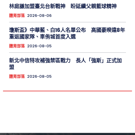
林庭謙加盟臺北台新戰神 盼延續父親籃球精神
體育部落
2026-08-06
瓊斯盃》中華藍、白16人名單公布 高國豪暌違8年
重返國家隊、車侑城首度入選
體育部落
2026-08-05
新北中信特攻補強禁區戰力 長人「強斯」正式加
盟
體育部落
2026-08-05