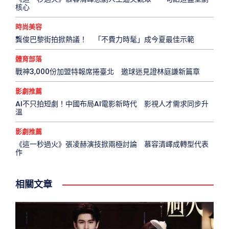
核心
時尚美容
龔俊巴黎街拍掀熱議！ 「不費力時髦」成今夏最佳示範
體育部落
戰神3,000份加盟特報席捲臺北 邀球迷見證林庭謙新篇章
影劇推薦
AI不只拍短劇！中國布局AI電影新時代 影視人才需求同步升
溫
影劇推薦
《這一秒過火》張凌赫演技掀兩極討論 慕容清嶧成轉型代表
作
相關文章