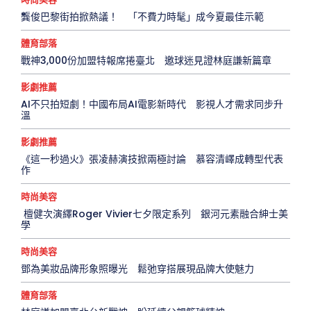
龔俊巴黎街拍掀熱議！ 「不費力時髦」成今夏最佳示範
體育部落
戰神3,000份加盟特報席捲臺北 邀球迷見證林庭謙新篇章
影劇推薦
AI不只拍短劇！中國布局AI電影新時代 影視人才需求同步升
溫
影劇推薦
《這一秒過火》張凌赫演技掀兩極討論 慕容清嶧成轉型代表
作
時尚美容
檀健次演繹Roger Vivier七夕限定系列 銀河元素融合紳士美
學
時尚美容
鄧為美妝品牌形象照曝光 鬆弛穿搭展現品牌大使魅力
體育部落