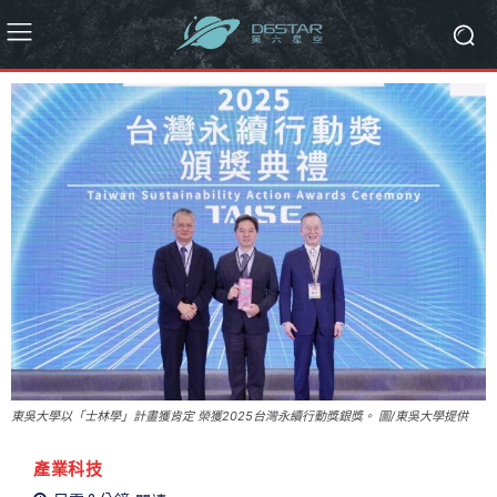
東吳大學以「士林學」計畫獲肯定 榮獲2025台灣永續行動獎銀獎。 圖/東吳大學提供
產業科技