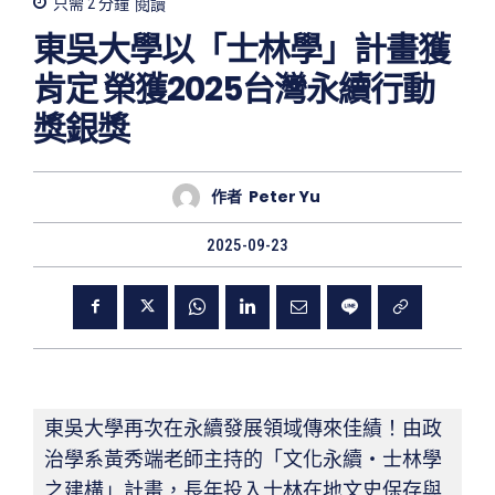
只需 2
分鐘
閱讀
東吳大學以「士林學」計畫獲
肯定 榮獲2025台灣永續行動
獎銀獎
作者
Peter Yu
2025-09-23
東吳大學再次在永續發展領域傳來佳績！由政
治學系黃秀端老師主持的「文化永續・士林學
之建構」計畫，長年投入士林在地文史保存與