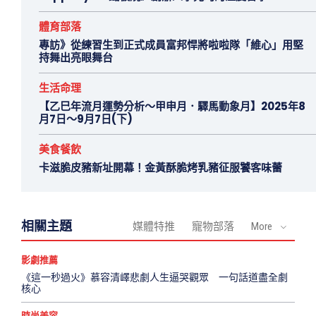
體育部落
專訪》從練習生到正式成員富邦悍將啦啦隊「維心」用堅
持舞出亮眼舞台
生活命理
【乙巳年流月運勢分析～甲申月．驛馬動象月】2025年8
月7日～9月7日(下)
美食餐飲
卡滋脆皮豬新址開幕！金黃酥脆烤乳豬征服饕客味蕾
相關主題
媒體特推
寵物部落
More
影劇推薦
《這一秒過火》慕容清嶧悲劇人生逼哭觀眾 一句話道盡全劇
核心
時尚美容