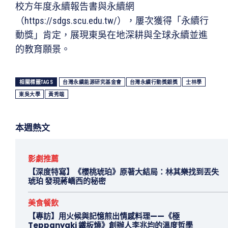
校方年度永續報告書與永續網
（https://sdgs.scu.edu.tw/），屢次獲得「永續行
動獎」肯定，展現東吳在地深耕與全球永續並進
的教育願景。
相關標籤TAGS
台灣永續能源研究基金會
台灣永續行動獎銀獎
士林學
東吳大學
黃秀端
本週熱文
影劇推薦
【深度特寫】《櫻桃琥珀》原著大結局：林其樂找到丟失
琥珀 發現蔣嶠西的秘密
美食餐飲
【專訪】用火候與記憶煎出情感料理——《極
Teppanyaki 鐵板燒》創辦人李兆均的溫度哲學