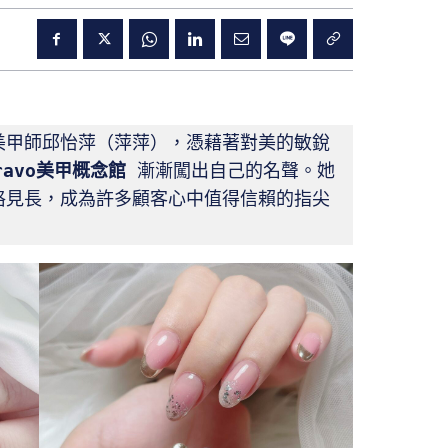
美甲師邱怡萍（萍萍），憑藉著對美的敏銳
ravo
美甲概念館
 漸漸闖出自己的名聲。她
格見長，成為許多顧客心中值得信賴的指尖