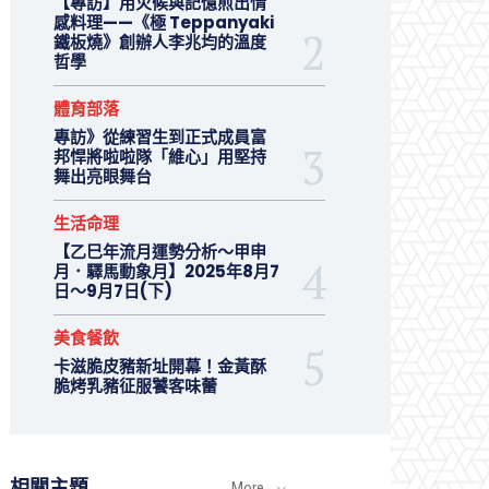
【專訪】用火候與記憶煎出情
感料理——《極 Teppanyaki
鐵板燒》創辦人李兆均的溫度
哲學
體育部落
專訪》從練習生到正式成員富
邦悍將啦啦隊「維心」用堅持
舞出亮眼舞台
生活命理
【乙巳年流月運勢分析～甲申
月．驛馬動象月】2025年8月7
日～9月7日(下)
美食餐飲
卡滋脆皮豬新址開幕！金黃酥
脆烤乳豬征服饕客味蕾
相關主題
More