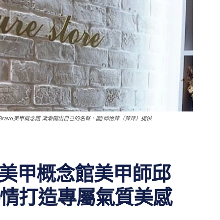
ravo美甲概念館 漸漸闖出自己的名聲。圖/邱怡萍（萍萍）提供
vo美甲概念館美甲師邱
情打造專屬氣質美感