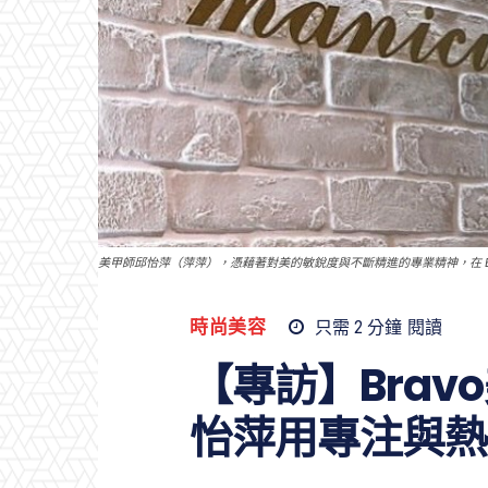
美甲師邱怡萍（萍萍），憑藉著對美的敏銳度與不斷精進的專業精神，在 B
時尚美容
只需 2
分鐘
閱讀
【專訪】Bra
怡萍用專注與熱