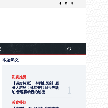
技
本週熱文
影劇推薦
【深度特寫】《櫻桃琥珀》原
著大結局：林其樂找到丟失琥
珀 發現蔣嶠西的秘密
美食餐飲