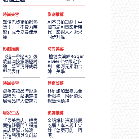
時尚美容
影劇推薦
龔俊巴黎街拍掀熱
AI不只拍短劇！中
議！ 「不費力時
國布局AI電影新時
髦」成今夏最佳示
代 影視人才需求
範
同步升溫
影劇推薦
時尚美容
《這一秒過火》張
檀健次演繹Roger
凌赫演技掀兩極討
Vivier七夕限定系
論 慕容清嶧成轉
列 銀河元素融合
型代表作
紳士美學
時尚美容
體育部落
鄧為美妝品牌形象
林庭謙加盟臺北台
照曝光 鬆弛穿搭
新戰神 盼延續父
展現品牌大使魅力
親籃球精神
居家生活
影劇推薦
「最美書店」鐘書
金靖爆料張凌赫愛
閣進駐廈門！福建
吃醋！本人親上火
首店落腳五緣灣
線「怎麼可能，呵
打造閱讀與文創新
呵」