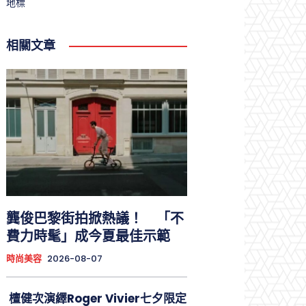
地標
相關文章
龔俊巴黎街拍掀熱議！ 「不
費力時髦」成今夏最佳示範
時尚美容
2026-08-07
檀健次演繹Roger Vivier七夕限定