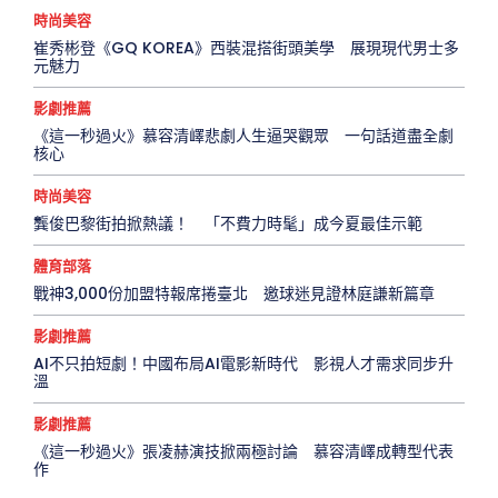
時尚美容
崔秀彬登《GQ KOREA》西裝混搭街頭美學 展現現代男士多
元魅力
影劇推薦
《這一秒過火》慕容清嶧悲劇人生逼哭觀眾 一句話道盡全劇
核心
時尚美容
龔俊巴黎街拍掀熱議！ 「不費力時髦」成今夏最佳示範
體育部落
戰神3,000份加盟特報席捲臺北 邀球迷見證林庭謙新篇章
影劇推薦
AI不只拍短劇！中國布局AI電影新時代 影視人才需求同步升
溫
影劇推薦
《這一秒過火》張凌赫演技掀兩極討論 慕容清嶧成轉型代表
作