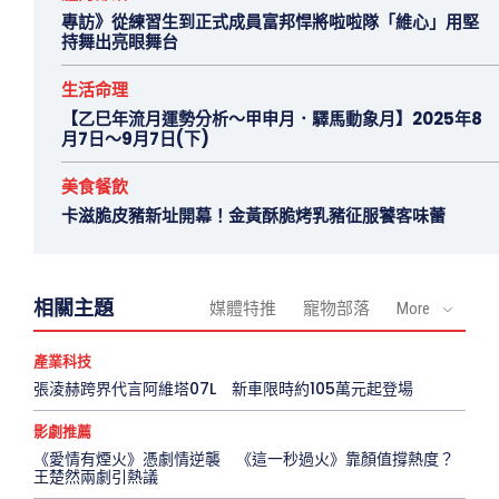
專訪》從練習生到正式成員富邦悍將啦啦隊「維心」用堅
持舞出亮眼舞台
生活命理
【乙巳年流月運勢分析～甲申月．驛馬動象月】2025年8
月7日～9月7日(下)
美食餐飲
卡滋脆皮豬新址開幕！金黃酥脆烤乳豬征服饕客味蕾
相關主題
媒體特推
寵物部落
More
產業科技
張淩赫跨界代言阿維塔07L 新車限時約105萬元起登場
影劇推薦
《愛情有煙火》憑劇情逆襲 《這一秒過火》靠顏值撐熱度？
王楚然兩劇引熱議