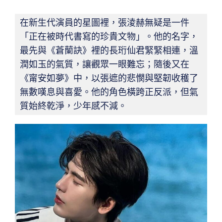
在新生代演員的星圖裡，張淩赫無疑是一件
「正在被時代書寫的珍貴文物」。他的名字，
最先與《蒼蘭訣》裡的長珩仙君緊緊相連，溫
潤如玉的氣質，讓觀眾一眼難忘；隨後又在
《甯安如夢》中，以張遮的悲憫與堅韌收穫了
無數嘆息與喜愛。他的角色橫跨正反派，但氣
質始終乾淨，少年感不減。