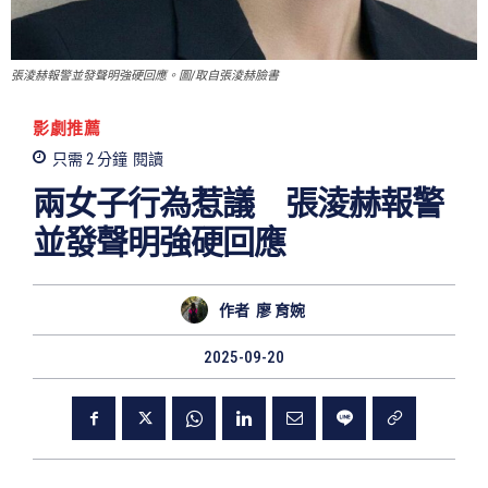
張淩赫報警並發聲明強硬回應。圖/取自張淩赫臉書
影劇推薦
只需 2
分鐘
閱讀
兩女子行為惹議 張淩赫報警
並發聲明強硬回應
作者
廖 育婉
2025-09-20