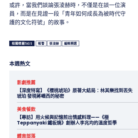
或許，當我們談論張淩赫時，不僅是在談一位演
員，而是在見證一段「青年如何成長為被時代守
護的文化符號」的故事。
相關標籤TAGS
報警
張淩赫
編輯精選
本週熱文
影劇推薦
【深度特寫】《櫻桃琥珀》原著大結局：林其樂找到丟失
琥珀 發現蔣嶠西的秘密
美食餐飲
【專訪】用火候與記憶煎出情感料理——《極
Teppanyaki 鐵板燒》創辦人李兆均的溫度哲學
體育部落