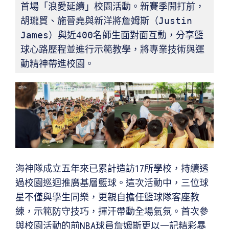
首場「浪愛延續」校園活動。新賽季開打前，
胡瓏貿、施晉堯與新洋將詹姆斯（Justin 
James）與近400名師生面對面互動，分享籃
球心路歷程並進行示範教學，將專業技術與運
動精神帶進校園。
海神隊成立五年來已累計造訪17所學校，持續透
過校園巡迴推廣基層籃球。這次活動中，三位球
星不僅與學生同樂，更親自擔任籃球隊客座教
練，示範防守技巧，揮汗帶動全場氣氛。首次參
與校園活動的前NBA球員詹姆斯更以一記精彩暴