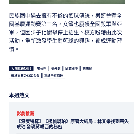
民族國中過去擁有不俗的籃球傳統，男籃曾奪全
國基層運動賽第三名，女籃也屢獲全國殿軍與亞
軍，但因少子化衝擊停止招生。校方盼藉由此次
活動，重新激發學生對籃球的興趣，養成運動習
慣。
相關標籤TAGS
施晉堯
楊舜欽
民族國中
胡瓏貿
遠雄文教公益基金會
高雄全家海神
本週熱文
影劇推薦
【深度特寫】《櫻桃琥珀》原著大結局：林其樂找到丟失
琥珀 發現蔣嶠西的秘密