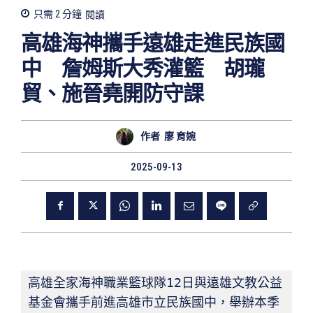
只需 2
分鐘
閱讀
高雄海神攜手遠雄走進民族國
中 詹姆斯大秀灌籃 胡瓏
貿、施晉堯開防守課
作者
廖 育婉
2025-09-13
高雄全家海神職業籃球隊12日與遠雄文教公益
基金會攜手前進高雄市立民族國中，舉辦本季