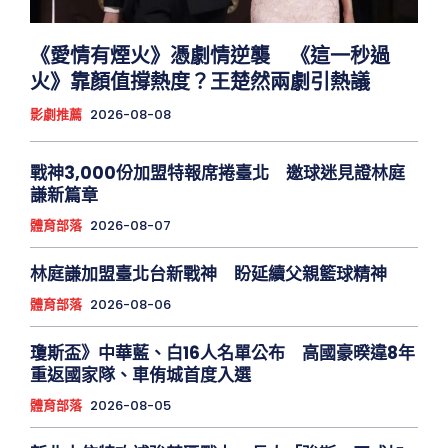
《愛情有煙火》憑劇情逆襲 《這一秒過
火》靠顏值撐熱度？王楚然兩劇引熱議
影劇推薦
2026-08-08
戰神3,000份加盟特報席捲臺北 邀球迷見證林庭
謙新篇章
體育部落
2026-08-07
林庭謙加盟臺北台新戰神 盼延續父親籃球精神
體育部落
2026-08-06
瓊斯盃》中華藍、白16人名單公布 高國豪暌違8年
重返國家隊、車侑城首度入選
體育部落
2026-08-05