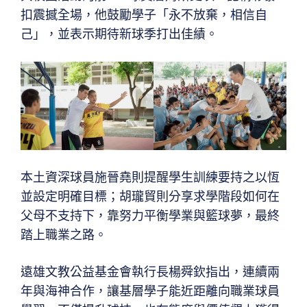
扣震撼全場，他鼓勵學子「永不放棄，相信自
己」，並表示期待新球季打出佳績。
本土資深球員施晉堯則提醒學生訓練要持之以恆
並設定明確目標；胡瓏貿則分享求學階段如何在
父母不支持下，靠努力平衡學業與籃球夢，最終
踏上職業之路。
遠雄文教公益基金會執行長楊舜欽指出，連續兩
年與海神合作，讓基層學子能近距離向職業球員