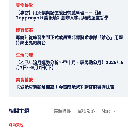
美食餐飲
【專訪】用火候與記憶煎出情感料理——《極
Teppanyaki 鐵板燒》創辦人李兆均的溫度哲學
體育部落
專訪》從練習生到正式成員富邦悍將啦啦隊「維心」用堅
持舞出亮眼舞台
生活命理
【乙巳年流月運勢分析～甲申月．驛馬動象月】2025年8
月7日～9月7日(下)
美食餐飲
卡滋脆皮豬新址開幕！金黃酥脆烤乳豬征服饕客味蕾
相關主題
媒體特推
寵物部落
More
時尚美容