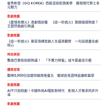
崔秀彬登《GQ KOREA》西裝混搭街頭美學 展現現代男士多
元魅力
影劇推薦
《愛情有煙火》憑劇情逆襲 《這一秒過火》靠顏值撐熱度？
王楚然兩劇引熱議
影劇推薦
《這一秒過火》慕容清嶧悲劇人生逼哭觀眾 一句話道盡全劇
核心
時尚美容
龔俊巴黎街拍掀熱議！ 「不費力時髦」成今夏最佳示範
體育部落
戰神3,000份加盟特報席捲臺北 邀球迷見證林庭謙新篇章
影劇推薦
AI不只拍短劇！中國布局AI電影新時代 影視人才需求同步升
溫
影劇推薦