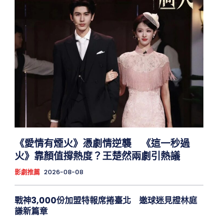
《愛情有煙火》憑劇情逆襲 《這一秒過
火》靠顏值撐熱度？王楚然兩劇引熱議
影劇推薦
2026-08-08
戰神3,000份加盟特報席捲臺北 邀球迷見證林庭
謙新篇章