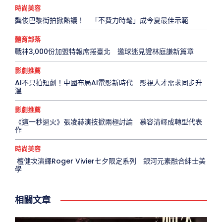
時尚美容
龔俊巴黎街拍掀熱議！ 「不費力時髦」成今夏最佳示範
體育部落
戰神3,000份加盟特報席捲臺北 邀球迷見證林庭謙新篇章
影劇推薦
AI不只拍短劇！中國布局AI電影新時代 影視人才需求同步升
溫
影劇推薦
《這一秒過火》張凌赫演技掀兩極討論 慕容清嶧成轉型代表
作
時尚美容
檀健次演繹Roger Vivier七夕限定系列 銀河元素融合紳士美
學
相關文章