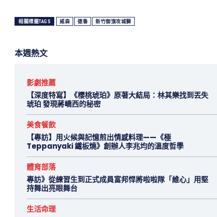
相關標籤TAGS
威森
德魯
新竹御嵿攻城獅
本週熱文
影劇推薦
【深度特寫】《櫻桃琥珀》原著大結局：林其樂找到丟失
琥珀 發現蔣嶠西的秘密
美食餐飲
【專訪】用火候與記憶煎出情感料理——《極
Teppanyaki 鐵板燒》創辦人李兆均的溫度哲學
體育部落
專訪》從練習生到正式成員富邦悍將啦啦隊「維心」用堅
持舞出亮眼舞台
生活命理