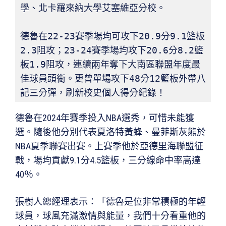
學、北卡羅來納大學艾塞維亞分校。
德魯在22-23賽季場均可攻下20.9分9.1籃板
2.3阻攻；23-24賽季場均攻下20.6分8.2籃
板1.9阻攻，連續兩年奪下大南區聯盟年度最
佳球員頭銜。更曾單場攻下48分12籃板外帶八
記三分彈，刷新校史個人得分紀錄！
德魯在2024年賽季投入NBA選秀，可惜未能獲
選。隨後他分別代表夏洛特黃蜂、曼菲斯灰熊於
NBA夏季聯賽出賽。上賽季他於亞德里海聯盟征
戰，場均貢獻9.1分4.5籃板，三分線命中率高達
40％。
張樹人總經理表示：「德魯是位非常積極的年輕
球員，球風充滿激情與能量，我們十分看重他的