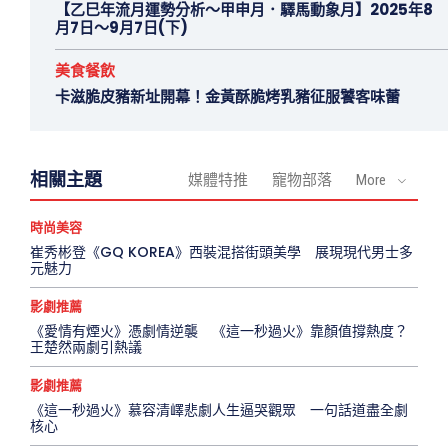
【乙巳年流月運勢分析～甲申月．驛馬動象月】2025年8
月7日～9月7日(下)
美食餐飲
卡滋脆皮豬新址開幕！金黃酥脆烤乳豬征服饕客味蕾
相關主題
媒體特推
寵物部落
More
時尚美容
崔秀彬登《GQ KOREA》西裝混搭街頭美學 展現現代男士多
元魅力
影劇推薦
《愛情有煙火》憑劇情逆襲 《這一秒過火》靠顏值撐熱度？
王楚然兩劇引熱議
影劇推薦
《這一秒過火》慕容清嶧悲劇人生逼哭觀眾 一句話道盡全劇
核心