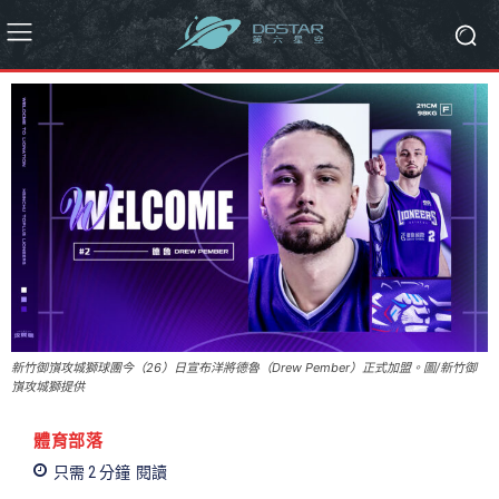
新竹御嵿攻城獅球團今（26）日宣布洋將德魯（Drew Pember）正式加盟。圖/新竹御
嵿攻城獅提供
體育部落
只需 2
分鐘
閱讀