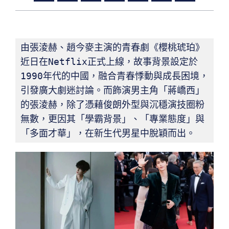
由張淩赫、趙今麥主演的青春劇《櫻桃琥珀》
近日在Netflix正式上線，故事背景設定於
1990年代的中國，融合青春悸動與成長困境，
引發廣大劇迷討論。而飾演男主角「蔣嶠西」
的張淩赫，除了憑藉俊朗外型與沉穩演技圈粉
無數，更因其「學霸背景」、「專業態度」與
「多面才華」，在新生代男星中脫穎而出。