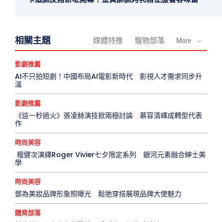
相關主題
媒體特推
寵物部落
More
影劇推薦
AI不只拍短劇！中國布局AI電影新時代 影視人才需求同步升
溫
影劇推薦
《這一秒過火》張凌赫演技掀兩極討論 慕容清嶧成轉型代表
作
時尚美容
檀健次演繹Roger Vivier七夕限定系列 銀河元素融合紳士美
學
時尚美容
鄧為美妝品牌形象照曝光 鬆弛穿搭展現品牌大使魅力
體育部落