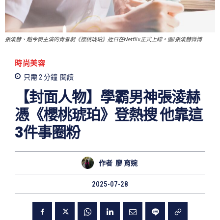
張淩赫、趙今麥主演的青春劇《櫻桃琥珀》近日在Netflix正式上線。圖/張淩赫微博
時尚美容
只需 2
分鐘
閱讀
【封面人物】學霸男神張淩赫
憑《櫻桃琥珀》登熱搜 他靠這
3件事圈粉
作者
廖 育婉
2025-07-28