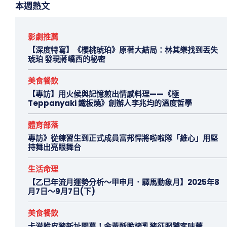
本週熱文
影劇推薦
【深度特寫】《櫻桃琥珀》原著大結局：林其樂找到丟失
琥珀 發現蔣嶠西的秘密
美食餐飲
【專訪】用火候與記憶煎出情感料理——《極
Teppanyaki 鐵板燒》創辦人李兆均的溫度哲學
體育部落
專訪》從練習生到正式成員富邦悍將啦啦隊「維心」用堅
持舞出亮眼舞台
生活命理
【乙巳年流月運勢分析～甲申月．驛馬動象月】2025年8
月7日～9月7日(下)
美食餐飲
卡滋脆皮豬新址開幕！金黃酥脆烤乳豬征服饕客味蕾