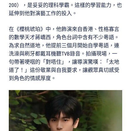
200），是妥妥的理科學霸。這樣的學習能力，也
延伸到他對演藝工作的投入。
在《櫻桃琥珀》中，他飾演來自香港、性格寡言
的數學天才蔣嶠西，角色台詞中含有不少粵語。
為求自然道地，他提前三個月開始自學粵語，連
洗澡與刷牙都戴耳機聽TVB錄音。拍攝現場，一
句帶著哽咽的「對唔住」，讓導演驚嘆：「太地
道了！」這份敬業與自我要求，讓觀眾真切感受
到角色的情感厚度。