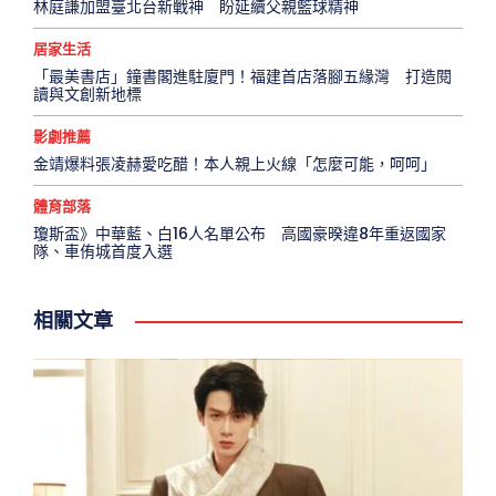
林庭謙加盟臺北台新戰神 盼延續父親籃球精神
居家生活
「最美書店」鐘書閣進駐廈門！福建首店落腳五緣灣 打造閱
讀與文創新地標
影劇推薦
金靖爆料張凌赫愛吃醋！本人親上火線「怎麼可能，呵呵」
體育部落
瓊斯盃》中華藍、白16人名單公布 高國豪暌違8年重返國家
隊、車侑城首度入選
相關文章