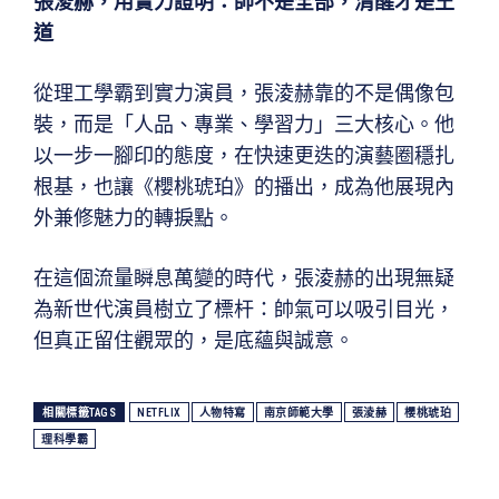
張淩赫，用實力證明：帥不是全部，清醒才是王
道
從理工學霸到實力演員，張淩赫靠的不是偶像包
裝，而是「人品、專業、學習力」三大核心。他
以一步一腳印的態度，在快速更迭的演藝圈穩扎
根基，也讓《櫻桃琥珀》的播出，成為他展現內
外兼修魅力的轉捩點。
在這個流量瞬息萬變的時代，張淩赫的出現無疑
為新世代演員樹立了標杆：帥氣可以吸引目光，
但真正留住觀眾的，是底蘊與誠意。
相關標籤TAGS
NETFLIX
人物特寫
南京師範大學
張淩赫
櫻桃琥珀
理科學霸