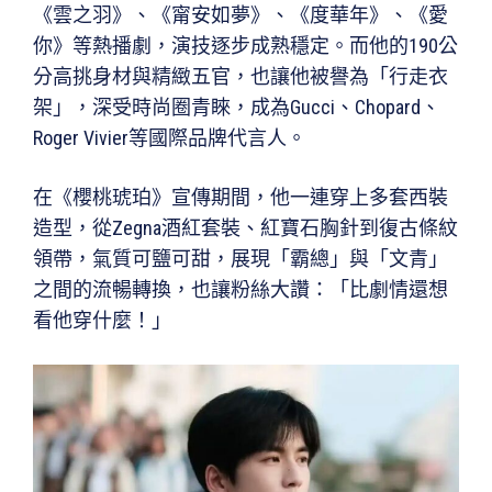
《雲之羽》、《甯安如夢》、《度華年》、《愛
你》等熱播劇，演技逐步成熟穩定。而他的190公
分高挑身材與精緻五官，也讓他被譽為「行走衣
架」，深受時尚圈青睞，成為Gucci、Chopard、
Roger Vivier等國際品牌代言人。
在《櫻桃琥珀》宣傳期間，他一連穿上多套西裝
造型，從Zegna酒紅套裝、紅寶石胸針到復古條紋
領帶，氣質可鹽可甜，展現「霸總」與「文青」
之間的流暢轉換，也讓粉絲大讚：「比劇情還想
看他穿什麼！」