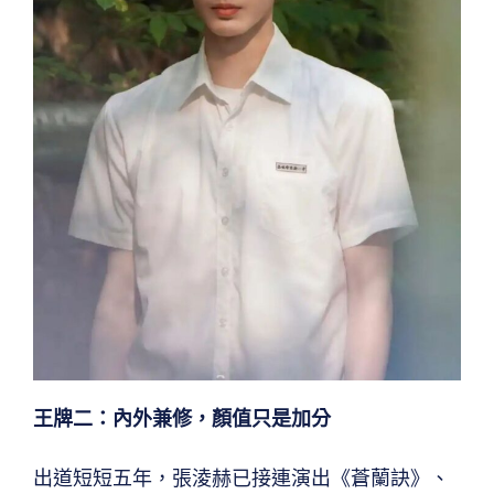
王牌二：內外兼修，顏值只是加分
出道短短五年，張淩赫已接連演出《蒼蘭訣》、