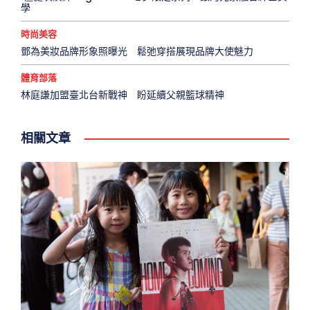
學
時尚美容
鄧為美妝品牌形象照曝光 鬆弛穿搭展現品牌大使魅力
體育部落
林庭謙加盟臺北台新戰神 盼延續父親籃球精神
相關文章