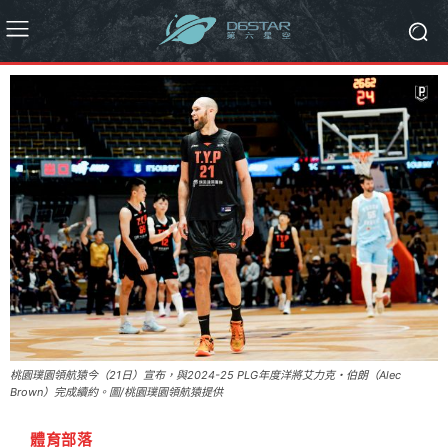
桃園璞園領航猿今（21日）宣布，與2024-25 PLG年度洋將艾力克・伯朗（Alec
Brown）完成續約。圖/桃園璞園領航猿提供
體育部落