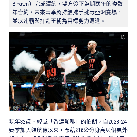
Brown）完成續約，雙方簽下為期兩年的複數
年合約，未來兩季將持續攜手挑戰亞洲賽場，
並以連霸與打造王朝為目標努力邁進。
現年32歲、綽號「香濃咖啡」的伯朗，自2023-24
賽季加入領航猿以來，憑藉216公分身高與優異外