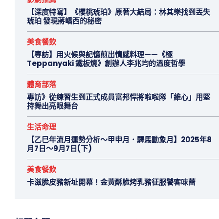
【深度特寫】《櫻桃琥珀》原著大結局：林其樂找到丟失
琥珀 發現蔣嶠西的秘密
美食餐飲
【專訪】用火候與記憶煎出情感料理——《極
Teppanyaki 鐵板燒》創辦人李兆均的溫度哲學
體育部落
專訪》從練習生到正式成員富邦悍將啦啦隊「維心」用堅
持舞出亮眼舞台
生活命理
【乙巳年流月運勢分析～甲申月．驛馬動象月】2025年8
月7日～9月7日(下)
美食餐飲
卡滋脆皮豬新址開幕！金黃酥脆烤乳豬征服饕客味蕾