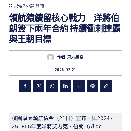
只需 2
分鐘
閱讀
領航猿續留核心戰力 洋將伯
朗簽下兩年合約 持續衝刺連霸
與王朝目標
作者
第六星空
2025-07-21
桃園璞園領航猿今（21日）宣布，與2024-
25 PLG年度洋將艾力克・伯朗（Alec 