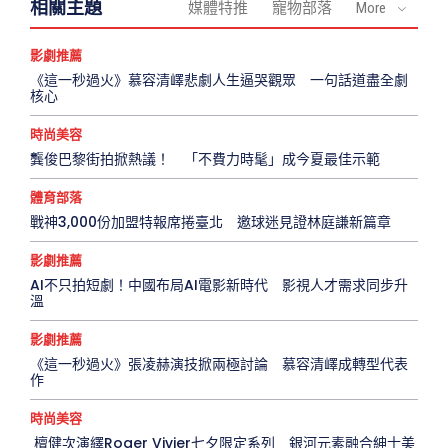
相關主題
媒體特推
寵物部落
More
影劇推薦
《這一秒過火》慕容清嶧悲劇人生逼哭觀眾 一句話道盡全劇
核心
時尚美容
龔俊巴黎街拍掀熱議！ 「不費力時髦」成今夏最佳示範
體育部落
戰神3,000份加盟特報席捲臺北 邀球迷見證林庭謙新篇章
影劇推薦
AI不只拍短劇！中國布局AI電影新時代 影視人才需求同步升
溫
影劇推薦
《這一秒過火》張凌赫演技掀兩極討論 慕容清嶧成轉型代表
作
時尚美容
檀健次演繹Roger Vivier七夕限定系列 銀河元素融合紳士美