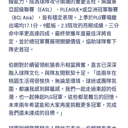
線能力，成為球隊攻守兩端的重要支柱。無論東
亞超級聯賽（EASL）、P.LEAGUE+或亞洲冠軍聯賽
（BCL Asia），皆有穩定表現。上季於PLG賽場繳
出場均17.1分、9籃板、2.3阻攻的亮眼成績，三分
命中率更高達四成，最終榮獲年度最佳洋將肯
定，並於總冠軍賽展現關鍵價值，協助球隊奪下
隊史首冠。
伯朗對於續留領航猿表示相當興奮，直言已深深
融入球隊文化，與隊友間默契十足。「這兩年在
桃園生活得很愉快，無論是環境、球迷或團隊氛
圍，都讓我感到歸屬感。我們一起走過東超的低
潮，也一起捧起PLG冠軍，這些都是難忘的回憶。
未來兩年希望能和大家再度挑戰更多冠軍，完成
我們還未達成的目標。」