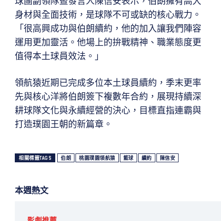
球團副領隊暨發言人陳信安表示，伯朗擁有高大
身材與全面技術，是球隊不可或缺的核心戰力。
「很高興成功與伯朗續約，他的加入讓我們陣容
運用更加靈活。他場上的拚戰精神、職業態度更
值得本土球員效法。」
領航猿近期已完成多位本土球員續約，季末更率
先與核心洋將伯朗簽下複數年合約，展現持續深
耕球隊文化與永續經營的決心，目標直指連霸與
打造璞園王朝的新篇章。
相關標籤TAGS
伯朗
桃園璞園領航猿
籃球
續約
陳信安
本週熱文
影劇推薦