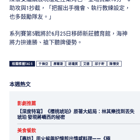
助攻與1抄截，「把握出手機會、執行教練設定，
也多鼓勵隊友。」
系列賽第5戰將於6月25日移師新莊體育館，海神
將力拚連勝、搶下聽牌優勢。
相關標籤TAGS
于煥亞
摩爾斯
胡瓏貿
艾德
邱子軒
陳懷安
本週熱文
影劇推薦
【深度特寫】《櫻桃琥珀》原著大結局：林其樂找到丟失
琥珀 發現蔣嶠西的秘密
美食餐飲
【專訪】用火候與記憶煎出情感料理——《極