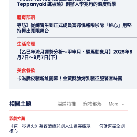
Teppanyaki 鐵板燒》創辦人李兆均的溫度哲學
體育部落
專訪》從練習生到正式成員富邦悍將啦啦隊「維心」用堅
持舞出亮眼舞台
生活命理
【乙巳年流月運勢分析～甲申月．驛馬動象月】2025年8
月7日～9月7日(下)
美食餐飲
卡滋脆皮豬新址開幕！金黃酥脆烤乳豬征服饕客味蕾
相關主題
媒體特推
寵物部落
More
影劇推薦
《這一秒過火》慕容清嶧悲劇人生逼哭觀眾 一句話道盡全劇
核心