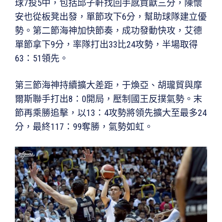
球7投5中，包括邱子軒找回手感貢獻三分，陳懷
安也從板凳出發，單節攻下6分，幫助球隊建立優
勢。第二節海神加快節奏，成功發動快攻，艾德
單節拿下9分，率隊打出33比24攻勢，半場取得
63：51領先。
第三節海神持續擴大差距，于煥亞、胡瓏貿與摩
爾斯聯手打出8：0開局，壓制國王反撲氣勢。末
節再乘勝追擊，以13：4攻勢將領先擴大至最多24
分，最終117：99奪勝，氣勢如虹。