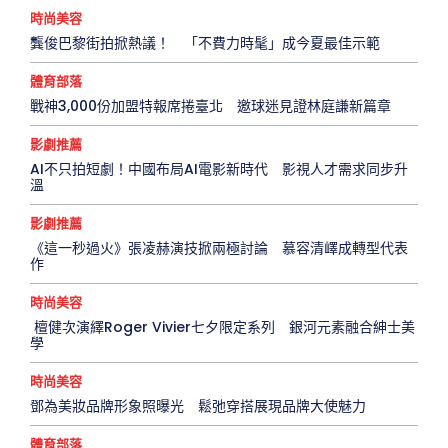
時尚美容
龔俊巴黎街拍掀熱議！ 「不費力時髦」成今夏最佳示範
體育部落
戰神3,000份加盟特報席捲臺北 邀球迷見證林庭謙新篇章
影劇推薦
AI不只拍短劇！中國布局AI電影新時代 影視人才需求同步升
溫
影劇推薦
《這一秒過火》張凌赫演技掀兩極討論 慕容清嶧成轉型代表
作
時尚美容
檀健次演繹Roger Vivier七夕限定系列 銀河元素融合紳士美
學
時尚美容
鄧為美妝品牌形象照曝光 鬆弛穿搭展現品牌大使魅力
體育部落