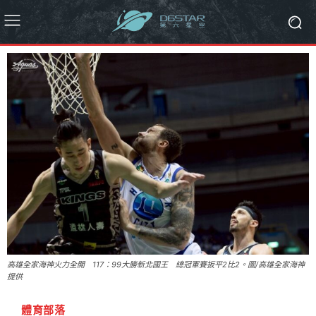
高雄全家海神火力全開 117：99大勝新北國王 總冠軍賽扳平2比2。圖/高雄全家海神
提供
體育部落