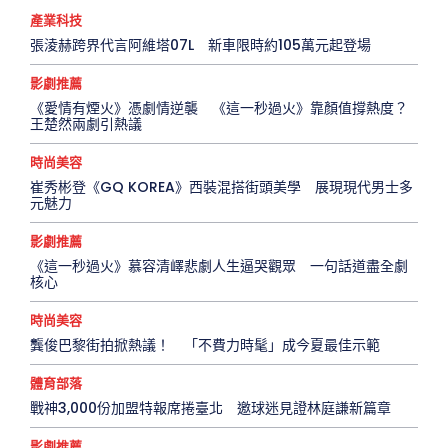
產業科技
張淩赫跨界代言阿維塔07L 新車限時約105萬元起登場
影劇推薦
《愛情有煙火》憑劇情逆襲 《這一秒過火》靠顏值撐熱度？
王楚然兩劇引熱議
時尚美容
崔秀彬登《GQ KOREA》西裝混搭街頭美學 展現現代男士多
元魅力
影劇推薦
《這一秒過火》慕容清嶧悲劇人生逼哭觀眾 一句話道盡全劇
核心
時尚美容
龔俊巴黎街拍掀熱議！ 「不費力時髦」成今夏最佳示範
體育部落
戰神3,000份加盟特報席捲臺北 邀球迷見證林庭謙新篇章
影劇推薦