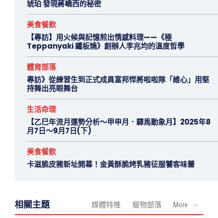
琥珀 發現蔣嶠西的秘密
美食餐飲
【專訪】用火候與記憶煎出情感料理——《極
Teppanyaki 鐵板燒》創辦人李兆均的溫度哲學
體育部落
專訪》從練習生到正式成員富邦悍將啦啦隊「維心」用堅
持舞出亮眼舞台
生活命理
【乙巳年流月運勢分析～甲申月．驛馬動象月】2025年8
月7日～9月7日(下)
美食餐飲
卡滋脆皮豬新址開幕！金黃酥脆烤乳豬征服饕客味蕾
相關主題
媒體特推
寵物部落
More