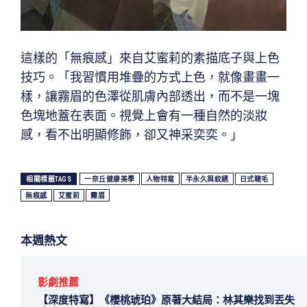
這樣的「無痕感」來自艾蜜莉的素描底子與上色
技巧。「我習慣用堆疊的方式上色，就像畫畫一
樣，讓霧眉的色澤從肌膚內部透出，而不是一塊
色塊地蓋在表面。視覺上會有一種自然的淡妝
感，看不出明顯修飾，卻又神采奕奕。」
相關標籤TAGS
一奈丘健康美學
人物特寫
半永久與紋綉
日式睫毛
無痕感
艾蜜莉
霧眉
本週熱文
影劇推薦
【深度特寫】《櫻桃琥珀》原著大結局：林其樂找到丟失