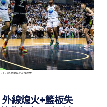
：1。圖/高雄全家海神提供
】外線熄火+籃板失