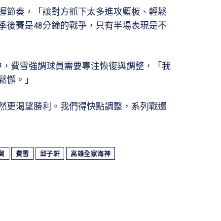
握節奏，「讓對方抓下太多進攻籃板、輕鬆
季後賽是48分鐘的戰爭，只有半場表現是不
台中，費雪強調球員需要專注恢復與調整，「我
鬆懈。」
然更渴望勝利。我們得快點調整，系列戰還
貿
費雪
邱子軒
高雄全家海神