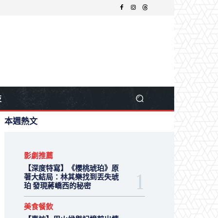
技
本週熱文
影劇推薦
【深度特寫】《櫻桃琥珀》原
著大結局：林其樂找到丟失琥
珀 發現蔣嶠西的秘密
美食餐飲