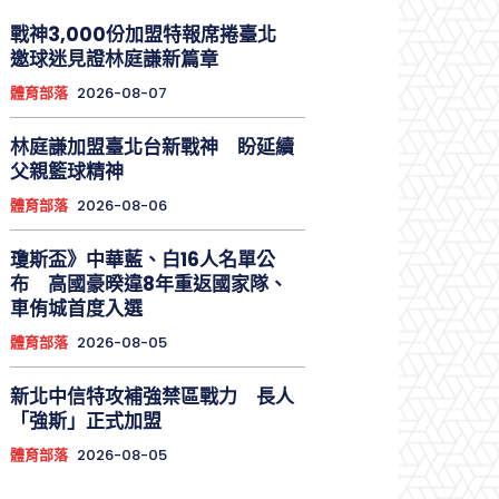
戰神3,000份加盟特報席捲臺北
邀球迷見證林庭謙新篇章
體育部落
2026-08-07
林庭謙加盟臺北台新戰神 盼延續
父親籃球精神
體育部落
2026-08-06
瓊斯盃》中華藍、白16人名單公
布 高國豪暌違8年重返國家隊、
車侑城首度入選
體育部落
2026-08-05
新北中信特攻補強禁區戰力 長人
「強斯」正式加盟
體育部落
2026-08-05