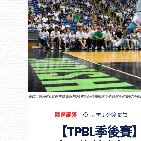
高雄全家海神6日在季後賽首輪G4主場迎戰福爾摩沙夢想家系列賽被追成3
體育部落
只需 2
分鐘
閱讀
【TPBL季後賽