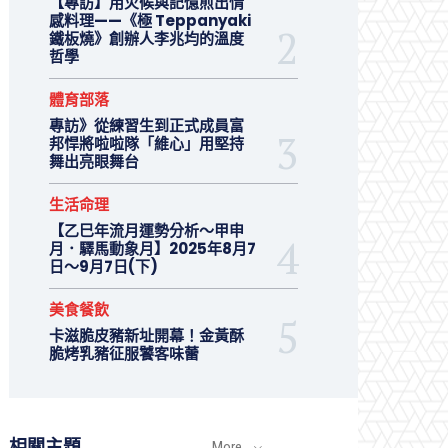
【專訪】用火候與記憶煎出情
感料理——《極 Teppanyaki
鐵板燒》創辦人李兆均的溫度
哲學
體育部落
專訪》從練習生到正式成員富
邦悍將啦啦隊「維心」用堅持
舞出亮眼舞台
生活命理
【乙巳年流月運勢分析～甲申
月．驛馬動象月】2025年8月7
日～9月7日(下)
美食餐飲
卡滋脆皮豬新址開幕！金黃酥
脆烤乳豬征服饕客味蕾
相關主題
More