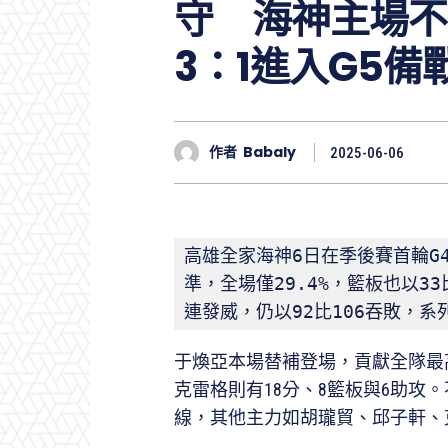
守 海神主場不
3：1進入G5備
作者
Babaly
2025-06-06
高雄全家海神6日在季後賽首輪G
準，全場僅29.4%，籃板也以3
連發威，仍以92比106吞敗，系
于煥亞本場替補登場，貢獻全隊最高
克雷格則有18分、8籃板與6助攻
線，其他主力如胡瓏貿、邱子軒、