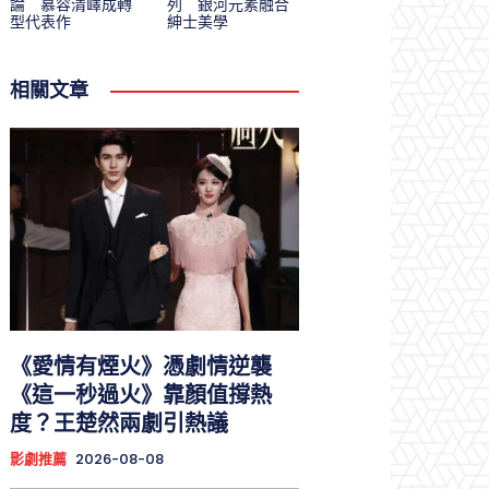
論 慕容清嶧成轉
列 銀河元素融合
型代表作
紳士美學
相關文章
《愛情有煙火》憑劇情逆襲
《這一秒過火》靠顏值撐熱
度？王楚然兩劇引熱議
影劇推薦
2026-08-08