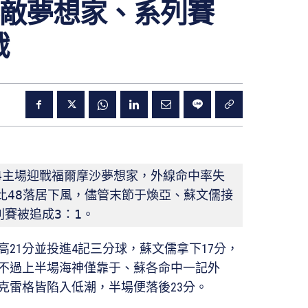
敵夢想家、系列賽
戰
4主場迎戰福爾摩沙夢想家，外線命中率失
3比48落居下風，儘管末節于煥亞、蘇文儒接
列賽被追成3：1。
21分並投進4記三分球，蘇文儒拿下17分，
。不過上半場海神僅靠于、蘇各命中一記外
克雷格皆陷入低潮，半場便落後23分。