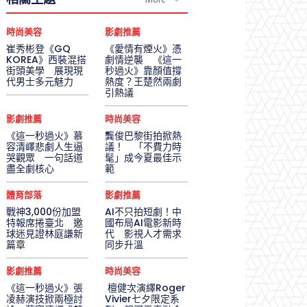
時尚美容
影劇推薦
崔秀彬登《GQ
《愛情有煙火》憑
KOREA》西裝混搭
劇情逆襲 《這一
街頭美學 展現現
秒過火》靠顏值撐
代男士多元魅力
熱度？王楚然兩劇
引熱議
影劇推薦
時尚美容
《這一秒過火》慕
龔俊巴黎街拍掀熱
容清嶧悲劇人生逼
議！ 「不費力時
哭觀眾 一句話道
髦」成今夏最佳示
盡全劇核心
範
體育部落
影劇推薦
戰神3,000份加盟
AI不只拍短劇！中
特報席捲臺北 邀
國布局AI電影新時
球迷見證林庭謙新
代 影視人才需求
篇章
同步升溫
影劇推薦
時尚美容
《這一秒過火》張
檀健次演繹Roger
凌赫演技掀兩極討
Vivier七夕限定系