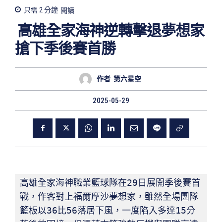
只需 2
分鐘
閱讀
高雄全家海神逆轉擊退夢想家
搶下季後賽首勝
作者
第六星空
2025-05-29
高雄全家海神職業籃球隊在29日展開季後賽首
戰，作客對上福爾摩沙夢想家，雖然全場團隊
籃板以36比56落居下風，一度陷入多達15分