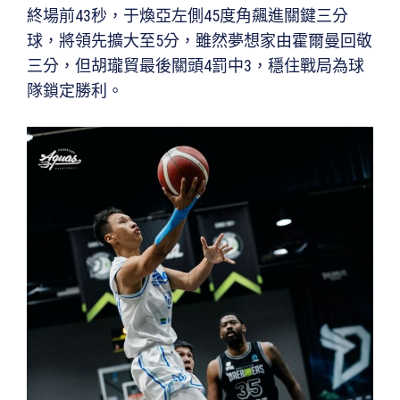
終場前43秒，于煥亞左側45度角飆進關鍵三分
球，將領先擴大至5分，雖然夢想家由霍爾曼回敬
三分，但胡瓏貿最後關頭4罰中3，穩住戰局為球
隊鎖定勝利。