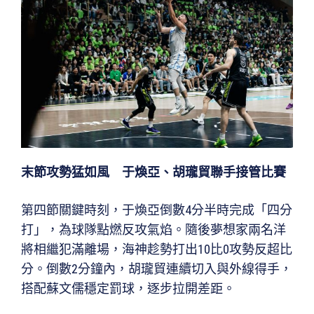
末節攻勢猛如風 于煥亞、胡瓏貿聯手接管比賽
第四節關鍵時刻，于煥亞倒數4分半時完成「四分
打」，為球隊點燃反攻氣焰。隨後夢想家兩名洋
將相繼犯滿離場，海神趁勢打出10比0攻勢反超比
分。倒數2分鐘內，胡瓏貿連續切入與外線得手，
搭配蘇文儒穩定罰球，逐步拉開差距。