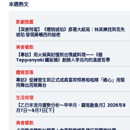
本週熱文
影劇推薦
【深度特寫】《櫻桃琥珀》原著大結局：林其樂找到丟失
琥珀 發現蔣嶠西的秘密
美食餐飲
【專訪】用火候與記憶煎出情感料理——《極
Teppanyaki 鐵板燒》創辦人李兆均的溫度哲學
體育部落
專訪》從練習生到正式成員富邦悍將啦啦隊「維心」用堅
持舞出亮眼舞台
生活命理
【乙巳年流月運勢分析～甲申月．驛馬動象月】2025年8
月7日～9月7日(下)
美食餐飲