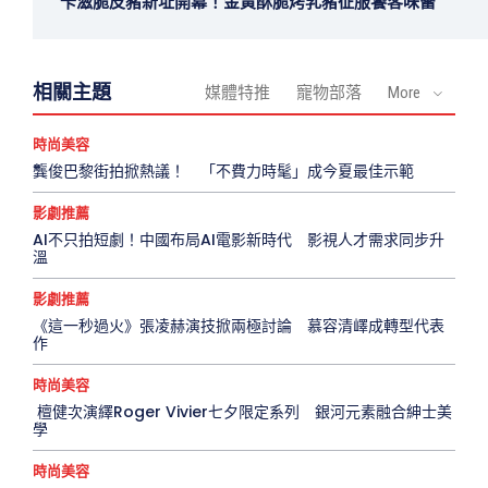
卡滋脆皮豬新址開幕！金黃酥脆烤乳豬征服饕客味蕾
相關主題
媒體特推
寵物部落
More
時尚美容
龔俊巴黎街拍掀熱議！ 「不費力時髦」成今夏最佳示範
影劇推薦
AI不只拍短劇！中國布局AI電影新時代 影視人才需求同步升
溫
影劇推薦
《這一秒過火》張凌赫演技掀兩極討論 慕容清嶧成轉型代表
作
時尚美容
檀健次演繹Roger Vivier七夕限定系列 銀河元素融合紳士美
學
時尚美容