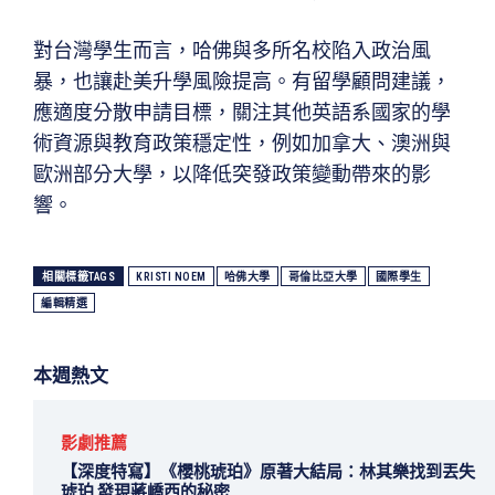
對台灣學生而言，哈佛與多所名校陷入政治風
暴，也讓赴美升學風險提高。有留學顧問建議，
應適度分散申請目標，關注其他英語系國家的學
術資源與教育政策穩定性，例如加拿大、澳洲與
歐洲部分大學，以降低突發政策變動帶來的影
響。
相關標籤TAGS
KRISTI NOEM
哈佛大學
哥倫比亞大學
國際學生
編輯精選
本週熱文
影劇推薦
【深度特寫】《櫻桃琥珀》原著大結局：林其樂找到丟失
琥珀 發現蔣嶠西的秘密