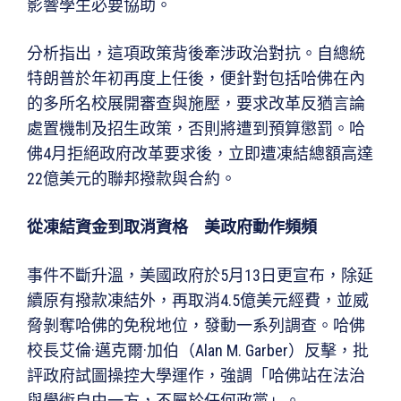
影響學生必要協助。
分析指出，這項政策背後牽涉政治對抗。自總統
特朗普於年初再度上任後，便針對包括哈佛在內
的多所名校展開審查與施壓，要求改革反猶言論
處置機制及招生政策，否則將遭到預算懲罰。哈
佛4月拒絕政府改革要求後，立即遭凍結總額高達
22億美元的聯邦撥款與合約。
從凍結資金到取消資格 美政府動作頻頻
事件不斷升溫，美國政府於5月13日更宣布，除延
續原有撥款凍結外，再取消4.5億美元經費，並威
脅剝奪哈佛的免稅地位，發動一系列調查。哈佛
校長艾倫·邁克爾·加伯（Alan M. Garber）反擊，批
評政府試圖操控大學運作，強調「哈佛站在法治
與學術自由一方，不屬於任何政黨」。