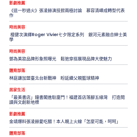
影劇推薦
《這一秒過火》張凌赫演技掀兩極討論 慕容清嶧成轉型代表
作
時尚美容
檀健次演繹Roger Vivier七夕限定系列 銀河元素融合紳士美
學
時尚美容
鄧為美妝品牌形象照曝光 鬆弛穿搭展現品牌大使魅力
體育部落
林庭謙加盟臺北台新戰神 盼延續父親籃球精神
居家生活
「最美書店」鐘書閣進駐廈門！福建首店落腳五緣灣 打造閱
讀與文創新地標
影劇推薦
金靖爆料張凌赫愛吃醋！本人親上火線「怎麼可能，呵呵」
體育部落