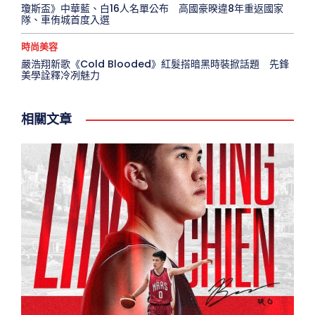
瓊斯盃》中華藍、白16人名單公布 高國豪暌違8年重返國家
隊、車侑城首度入選
時尚美容
嚴浩翔新歌《Cold Blooded》紅髮搭暗黑時裝掀話題 先鋒
美學詮釋冷冽魅力
相關文章