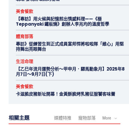
美食餐飲
【專訪】用火候與記憶煎出情感料理——《極
Teppanyaki 鐵板燒》創辦人李兆均的溫度哲學
體育部落
專訪》從練習生到正式成員富邦悍將啦啦隊「維心」用堅
持舞出亮眼舞台
生活命理
【乙巳年流月運勢分析～甲申月．驛馬動象月】2025年8
月7日～9月7日(下)
美食餐飲
卡滋脆皮豬新址開幕！金黃酥脆烤乳豬征服饕客味蕾
相關主題
媒體特推
寵物部落
More