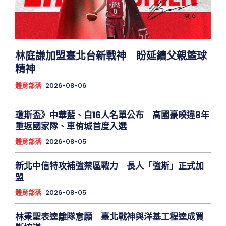
林庭謙加盟臺北台新戰神 盼延續父親籃球
精神
體育部落
2026-08-06
瓊斯盃》中華藍、白16人名單公布 高國豪暌違8年
重返國家隊、車侑城首度入選
體育部落
2026-08-05
新北中信特攻補強禁區戰力 長人「強斯」正式加
盟
體育部落
2026-08-05
林秉聖表達離隊意願 臺北戰神與洋基工程達成買