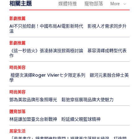
相關主題
媒體特推
寵物部落
More
影劇推薦
AI不只拍短劇！中國布局AI電影新時代 影視人才需求同步升
溫
影劇推薦
《這一秒過火》張凌赫演技掀兩極討論 慕容清嶧成轉型代表
作
時尚美容
檀健次演繹Roger Vivier七夕限定系列 銀河元素融合紳士美
學
時尚美容
鄧為美妝品牌形象照曝光 鬆弛穿搭展現品牌大使魅力
體育部落
林庭謙加盟臺北台新戰神 盼延續父親籃球精神
居家生活
「最美書店」鐘書閣進駐廈門！福建首店落腳五緣灣 打造閱