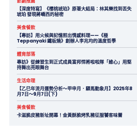
影劇推薦
【深度特寫】《櫻桃琥珀》原著大結局：林其樂找到丟失
琥珀 發現蔣嶠西的秘密
美食餐飲
【專訪】用火候與記憶煎出情感料理——《極
Teppanyaki 鐵板燒》創辦人李兆均的溫度哲學
體育部落
專訪》從練習生到正式成員富邦悍將啦啦隊「維心」用堅
持舞出亮眼舞台
生活命理
【乙巳年流月運勢分析～甲申月．驛馬動象月】2025年8
月7日～9月7日(下)
美食餐飲
卡滋脆皮豬新址開幕！金黃酥脆烤乳豬征服饕客味蕾