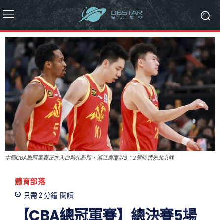
中國CBA總冠軍賽正進入白熱化階段，浙江廣廈以3：2暫時領先北京隊
體育部落
只需 2
分鐘
閱讀
【CBA總冠軍賽】總決賽5場