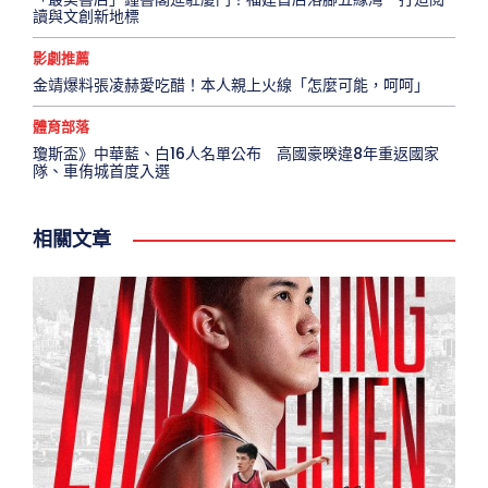
讀與文創新地標
影劇推薦
金靖爆料張凌赫愛吃醋！本人親上火線「怎麼可能，呵呵」
體育部落
瓊斯盃》中華藍、白16人名單公布 高國豪暌違8年重返國家
隊、車侑城首度入選
相關文章