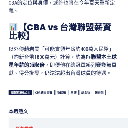
CBA的定位與身價，或許也將在今年夏天重新定
義。
【CBA vs 台灣聯盟薪資
比較】
以外傳趙岩昊「可能實領年薪約400萬人民幣」
（約新台幣1800萬元）計算，約為
P+聯盟本土球
星年薪的3到6倍
，即便他在總冠軍系列賽幾無貢
獻、得分掛零，仍遠遠超出台灣球員的待遇。
相關標籤TAGS
CBA總冠軍賽
孫銘徽
王博
胡金秋
趙岩昊
本週熱文