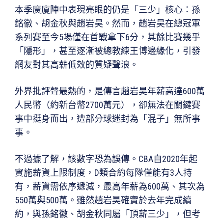
本季廣廈陣中表現亮眼的仍是「三少」核心：孫
銘徽、胡金秋與趙岩昊。然而，趙岩昊在總冠軍
系列賽至今5場僅在首戰拿下6分，其餘比賽幾乎
「隱形」，甚至逐漸被總教練王博邊緣化，引發
網友對其高薪低效的質疑聲浪。
外界批評聲最熱的，是傳言趙岩昊年薪高達600萬
人民幣（約新台幣2700萬元），卻無法在關鍵賽
事中挺身而出，遭部分球迷封為「混子」無所事
事。
不過據了解，該數字恐為誤傳。CBA自2020年起
實施薪資上限制度，D類合約每隊僅能有3人持
有，薪資需依序遞減，最高年薪為600萬、其次為
550萬與500萬。雖然趙岩昊確實於去年完成續
約，與孫銘徽、胡金秋同屬「頂薪三少」，但考